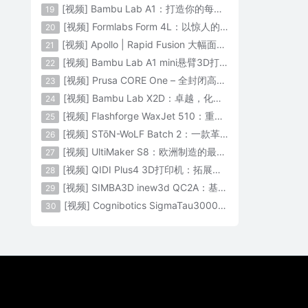
[视频] Bambu Lab A1：打造你的每一份热爱
19
[视频] Formlabs Form 4L：以惊人的速度获得工业级部件
20
[视频] Apollo | Rapid Fusion 大幅面颗粒3D打印系统
21
[视频] Bambu Lab A1 mini悬臂3D打印机：让多色打印成为标配
22
[视频] Prusa CORE One – 全封闭高速CoreXY 3D打印机配备主动腔体温度控制
23
[视频] Bambu Lab X2D：卓越，化繁为简！
24
[视频] Flashforge WaxJet 510：重新定义精度 专为K金珠宝铸造而生
25
[视频] STōN-WoLF Batch 2：一款革命性的“飞行龙门架”3D打印机
26
[视频] UltiMaker S8：欧洲制造的最快的桌面双材料专业3D打印机
27
[视频] QIDI Plus4 3D打印机：拓展您的想象力
28
[视频] SIMBA3D inew3d QC2A：基于AI建模的桌面全彩色3D打印机
29
[视频] Cognibotics SigmaTau3000 轻型机器人：智能制造的未来
30