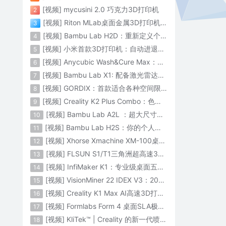
[视频] mycusini 2.0 巧克力3D打印机
2
[视频] Riton MLab桌面金属3D打印机：体积小性能强大
3
[视频] Bambu Lab H2D：重新定义个人智造
4
[视频] 小米首款3D打印机：自动进退料、AI云切片、人脸拍照建模 3D玩家兴趣首选
5
[视频] Anycubic Wash&Cure Max：清洗+后固化二合一设备
6
[视频] Bambu Lab X1: 配备激光雷达和人工智能的CoreXY彩色3D打印机
7
[视频] GORDIX：首款适合各种空间限制的3合1便携式数控机床
8
[视频] Creality K2 Plus Combo：色彩与尺寸的史诗级飞跃
9
[视频] Bambu Lab A2L ：超大尺寸家用打印机 告别拆件 轻松一体成型
10
[视频] Bambu Lab H2S：你的个人智造中心
11
[视频] Xhorse Xmachine XM-100桌面级五轴CNC机床：卓越的精度和效率
12
[视频] FLSUN S1/T1三角洲超高速3D打印机 打印速度1200mm/s
13
[视频] InfiMaker K1：专业级桌面五轴数控机床
14
[视频] VisionMiner 22 IDEX V3：2024年最佳工程材料3D打印机
15
[视频] Creality K1 Max AI高速3D打印机：600mm/s打印速度 史诗般的飞跃
16
[视频] Formlabs Form 4 桌面SLA极速3D打印机 工业级打印质量
17
[视频] KliTek™ | Creality 的新一代喷嘴更换系统
18