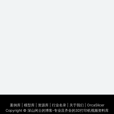
案例库
|
模型库
|
资源库
|
行业名录
|
关于我们
|
OrcaSlicer
Copyright ©
深山闲士的博客-专业且齐全的3D打印机视频资料库