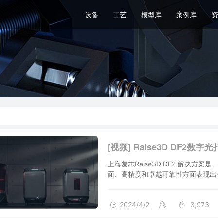
设备
工艺
模型库
案例库
资
上海复志Raise3D DF2 解决
面、高精度和卓越可靠性方面表现出
能树脂的小批量生产而设计。RFI
了操作时间并节约了成本。
2024/4/2
3,973