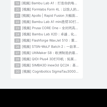
[视频] Bambu Lab A1：打造你的每一份热爱
19
[视频] Formlabs Form 4L：以惊人的速度获得工业级部件
20
[视频] Apollo | Rapid Fusion 大幅面颗粒3D打印系统
21
[视频] Bambu Lab A1 mini悬臂3D打印机：让多色打印成为标配
22
[视频] Prusa CORE One – 全封闭高速CoreXY 3D打印机配备主动腔体温度控制
23
[视频] Bambu Lab X2D：卓越，化繁为简！
24
[视频] Flashforge WaxJet 510：重新定义精度 专为K金珠宝铸造而生
25
[视频] STōN-WoLF Batch 2：一款革命性的“飞行龙门架”3D打印机
26
[视频] UltiMaker S8：欧洲制造的最快的桌面双材料专业3D打印机
27
[视频] QIDI Plus4 3D打印机：拓展您的想象力
28
[视频] SIMBA3D inew3d QC2A：基于AI建模的桌面全彩色3D打印机
29
[视频] Cognibotics SigmaTau3000 轻型机器人：智能制造的未来
30