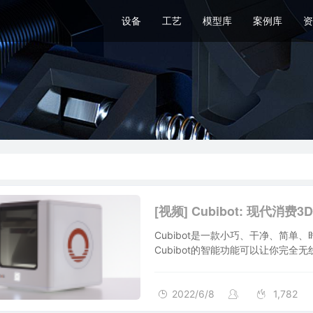
设备
工艺
模型库
案例库
资
[视频] Cubibot: 现代消
Cubibot是一款小巧、干净、简
Cubibot的智能功能可以让你完全
2022/6/8
1,782