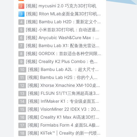
[视频] mycusini 2.0 巧克力3D打印机
2
[视频] Riton MLab桌面金属3D打印机：体积小性能强大
3
[视频] Bambu Lab H2D：重新定义个人智造
4
[视频] 小米首款3D打印机：自动进退料、AI云切片、人脸拍照建模 3D玩家兴趣首选
5
[视频] Anycubic Wash&Cure Max：清洗+后固化二合一设备
6
[视频] Bambu Lab X1: 配备激光雷达和人工智能的CoreXY彩色3D打印机
7
[视频] GORDIX：首款适合各种空间限制的3合1便携式数控机床
8
[视频] Creality K2 Plus Combo：色彩与尺寸的史诗级飞跃
9
[视频] Bambu Lab A2L ：超大尺寸家用打印机 告别拆件 轻松一体成型
10
[视频] Bambu Lab H2S：你的个人智造中心
11
[视频] Xhorse Xmachine XM-100桌面级五轴CNC机床：卓越的精度和效率
12
[视频] FLSUN S1/T1三角洲超高速3D打印机 打印速度1200mm/s
13
[视频] InfiMaker K1：专业级桌面五轴数控机床
14
[视频] VisionMiner 22 IDEX V3：2024年最佳工程材料3D打印机
15
[视频] Creality K1 Max AI高速3D打印机：600mm/s打印速度 史诗般的飞跃
16
[视频] Formlabs Form 4 桌面SLA极速3D打印机 工业级打印质量
17
[视频] KliTek™ | Creality 的新一代喷嘴更换系统
18