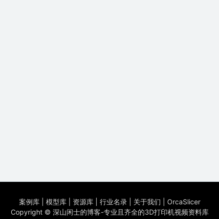
案例库
|
模型库
|
资源库
|
行业名录
|
关于我们
|
OrcaSlicer
Copyright ©
深山闲士的博客-专业且齐全的3D打印机视频资料库