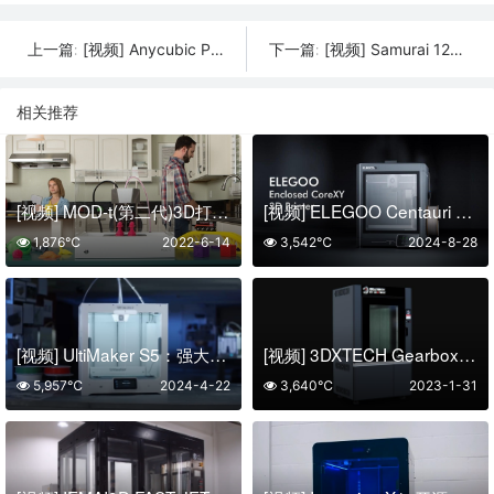
[视频] Anycubic Photon Mono M7 Max：更大、更好、超越！
[视频] Samurai 120H V2： 桌面级台式数控机床的巅峰之作
上一篇:
下一篇:
相关推荐
[视频] MOD-t(第二代)3D打印机: 更好 更快 更聪明
[视频] ELEGOO Centauri Carbon：外表轻松 内在高效
1,876℃
2022-6-14
3,542℃
2024-8-28
[视频] UltiMaker S5：强大且可靠且多功能3D打印机
[视频] 3DXTECH Gearbox™ HT2 Ultra 聚合物3D打印机
5,957℃
2024-4-22
3,640℃
2023-1-31