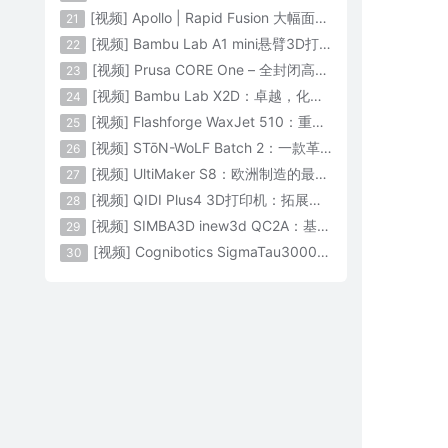
[视频] Apollo | Rapid Fusion 大幅面颗粒3D打印系统
21
[视频] Bambu Lab A1 mini悬臂3D打印机：让多色打印成为标配
22
[视频] Prusa CORE One – 全封闭高速CoreXY 3D打印机配备主动腔体温度控制
23
[视频] Bambu Lab X2D：卓越，化繁为简！
24
[视频] Flashforge WaxJet 510：重新定义精度 专为K金珠宝铸造而生
25
[视频] STōN-WoLF Batch 2：一款革命性的“飞行龙门架”3D打印机
26
[视频] UltiMaker S8：欧洲制造的最快的桌面双材料专业3D打印机
27
[视频] QIDI Plus4 3D打印机：拓展您的想象力
28
[视频] SIMBA3D inew3d QC2A：基于AI建模的桌面全彩色3D打印机
29
[视频] Cognibotics SigmaTau3000 轻型机器人：智能制造的未来
30