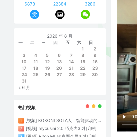
6878
22384
3286
赏
2026 年 8 月
一
二
三
四
五
六
日
1
2
3
4
5
6
7
8
9
10
11
12
13
14
15
16
17
18
19
20
21
22
23
24
25
26
27
28
29
30
31
« 6 月
热门视频
[视频] KOKONI SOTA人工智能驱动的3D打印革命 倒立打印600mm/s
1
[视频] mycusini 2.0 巧克力3D打印机
2
[视频] Riton MLab桌面金属3D打印机：体积小性能强大
3