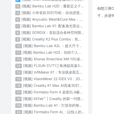
[视频] Bambu Lab H2D：重新定义个人智造
4
创想三维Cr
[视频] 小米首款3D打印机：自动进退料、AI云切片、人脸拍照建模 3D玩家兴趣首选
5
寸，步进伺
[视频] Anycubic Wash&Cure Max：清洗+后固化二合一设备
6
[视频] Bambu Lab X1: 配备激光雷达和人工智能的CoreXY彩色3D打印机
7
[视频] GORDIX：首款适合各种空间限制的3合1便携式数控机床
8
[视频] Creality K2 Plus Combo：色彩与尺寸的史诗级飞跃
9
[视频] Bambu Lab A2L ：超大尺寸家用打印机 告别拆件 轻松一体成型
10
[视频] Bambu Lab H2S：你的个人智造中心
11
[视频] Xhorse Xmachine XM-100桌面级五轴CNC机床：卓越的精度和效率
12
[视频] FLSUN S1/T1三角洲超高速3D打印机 打印速度1200mm/s
13
[视频] InfiMaker K1：专业级桌面五轴数控机床
14
[视频] VisionMiner 22 IDEX V3：2024年最佳工程材料3D打印机
15
[视频] Creality K1 Max AI高速3D打印机：600mm/s打印速度 史诗般的飞跃
16
[视频] Formlabs Form 4 桌面SLA极速3D打印机 工业级打印质量
17
[视频] KliTek™ | Creality 的新一代喷嘴更换系统
18
[视频] Bambu Lab A1：打造你的每一份热爱
19
[视频] Formlabs Form 4L：以惊人的速度获得工业级部件
20