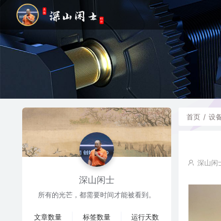
首页
/
设
深山闲
深山闲士
所有的光芒，都需要时间才能被看到。
文章数量
标签数量
运行天数