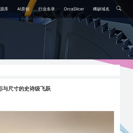
源库
AI原创
行业名录
OrcaSlicer
稀缺域名
mbo：色彩与尺寸的史诗级飞跃