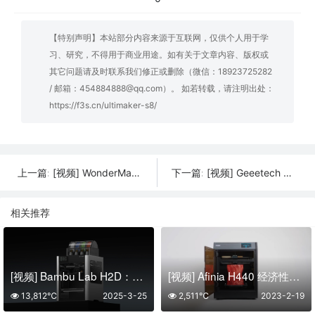
【特别声明】本站部分内容来源于互联网，仅供个人用于学
习、研究，不得用于商业用途。如有关于文章内容、版权或
其它问题请及时联系我们修正或删除（微信：18923725282
/ 邮箱：454884888@qq.com）。 如若转载，请注明出处：
https://f3s.cn/ultimaker-s8/
[视频] WonderMaker ZR Ultra | 4 个工具头 | 多色和多材料打印 | CoreXY | 开源
[视频] Geeetech M1 Mini 高速3D打印机 儿童3D打印机
上一篇:
下一篇:
相关推荐
[视频] Bambu Lab H2D：重新定义个人智造
[视频] Afinia H440 经济性、可靠性和易用性堪称极致的MEM 3D打印机
13,812℃
2025-3-25
2,511℃
2023-2-19