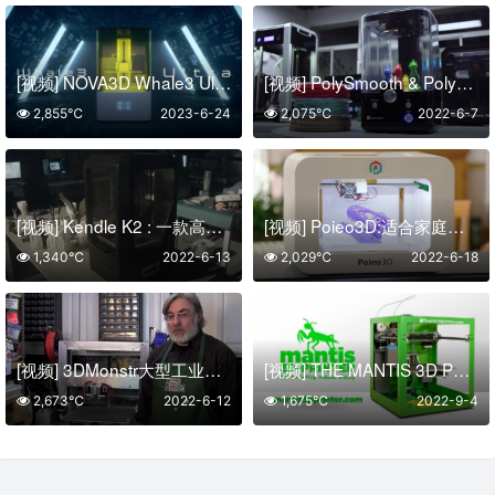
[视频] NOVA3D Whale3 Ultra 8K LCD光固化3D打印机 – 带自动恒温系统
[视频] PolySmooth & Polysher：无层纹的3D打印后处理抛光工具
2,855℃
2023-6-24
2,075℃
2022-6-7
[视频] Kendle K2 : 一款高速专业的 LCD光固化3D打印机
[视频] Poieo3D:适合家庭的友好3D打印机
1,340℃
2022-6-13
2,029℃
2022-6-18
[视频] 3DMonstr大型工业级四挤出机 3D打印机
[视频] THE MANTIS 3D PRINTER：世界上最容易使用的 3D打印机
2,673℃
2022-6-12
1,675℃
2022-9-4