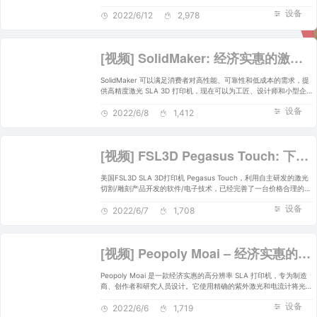
速的激光速度，它结合了无忧的可用性和高级功能，使其远远优于同
设备
级别的其他机器。
2022/6/12
2,978
[视频] SolidMaker: 经济实惠的激光 SLA 3D打印机
SolidMaker 可以满足消费者对高性能、可靠性和低成本的需求，提
供高精度激光 SLA 3D 打印机，现在可以为工匠、设计师和小型企
业以完美的成本范围提供高性能 3D 打印。
设备
2022/6/8
1,412
[视频] FSL3D Pegasus Touch: 下一代桌面消费级触摸激光SLA 3D打印机
美国FSL3D SLA 3D打印机 Pegasus Touch，利用自主研发的激光
切割/雕刻产品开发的软件/电子技术，已经完善了一台价格合理的高
质量激光立体平版印刷(SLA) 3D打印机，为每位制造商和未来的制
设备
造商树立了桌面3D打印的新标准。
2022/6/7
1,708
[视频] Peopoly Moai – 经济实惠的高分辨率激光 SLA 3D打印机
Peopoly Moai 是一款经济实惠的高分辨率 SLA 打印机，专为制造
商、创作者和研究人员设计。它使用精确的紫外激光和电流计将光敏
树脂固化成具有光滑饰面的 3D 物体。
设备
2022/6/6
1,719