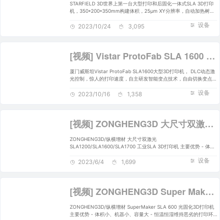
STARFIELD 3D世界上第一台大型打印和后固化一体式SLA 3D打印
机，350*200*350mm构建体积，25μm XY分辨率，自动加热树脂
罐，20000+小时使用寿命，18000RPM的扫描速度，可提供强大的
设备
高强度激光，实现高质量打印。
2023/10/24
3,095
[视频] Vistar ProtoFab SLA 1600 DLC动态激光控制的超大尺寸工业级3D打印机
厦门威斯坦Vistar ProtoFab SLA1600大型3D打印机， DLC动态激
光控制，惊人的打印速度，自主研发智能变点技术，自由切换变点模
式，三路激光器、三路scanlab同时工作，高速扫描，打印效率提升
设备
100%，最大限度提高新产品研发效率。
2023/10/16
1,358
[视频] ZONGHENG3D 大尺寸双激光 SLA1200/SLA1600/SLA1700 工业SLA 3D打印机
ZONGHENG3D/纵横增材 大尺寸双激光
SLA1200/SLA1600/SLA1700 工业SLA 3D打印机 主要优势 - 体积
小、机器小、容量大 - 恒温恒湿维持恶劣的打印环境 - 成本更低，
设备
容错性高，可量产 - 操作简单，可拆卸网板和树脂槽 - 易于调试，
2023/6/4
1,699
模块化集成电路 - 持续监控，全程打印监控 - 过压保护，智能高压
断电保护 - 更好的外观，10英寸高清显示屏 - 自主开发软件和定制
软件功能
[视频] ZONGHENG3D Super Maker SLA 600 光固化3D打印机
ZONGHENG3D/纵横增材 SuperMaker SLA 600 光固化3D打印机
主要优势 - 体积小、机器小、容量大 - 恒温恒湿维持恶劣的打印环