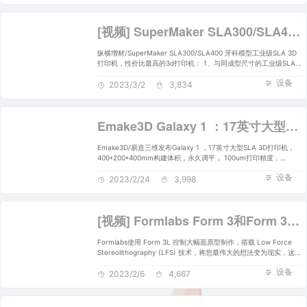
盒。
[视频] SuperMaker SLA300/SLA400 牙科模型工业级SLA 3D打印机
纵横增材/SuperMaker SLA300/SLA400 牙科模型工业级SLA 3D
打印机，性价比最高的3d打印机： 1、与同成型尺寸的工业级SLA设
备相比，该设备外形尺寸更小；2、带有内部除湿装置，使打印机内
设备
部保持恒温恒湿，无需其他湿度设备；3、采用不锈钢网片成型拆卸
2023/3/2
3,834
平台，打印件易剥离易清洗；4、树脂槽可根据需要在短时间内更
换；5、10寸大屏，键盘操作方便；6、内置摄像头，可全程监控印
刷过程。SLA300打印尺寸：300*300*300mm；SLA400打印尺
Emake3D Galaxy 1 ：17英寸大型SLA 3D打印机
寸：400*400*350mm；
Emake3D/易造三维发布Galaxy 1 ，17英寸大型SLA 3D打印机，
400*200*400mm构建体积，永久调平， 100um打印精度，
20000+小时使用寿命，自动树脂输送，7英寸触摸屏。
设备
2023/2/24
3,998
[视频] Formlabs Form 3和Form 3L介绍：搭载 Low Force Stereolithography (LFS) 技术
Formlabs使用 Form 3L 控制大幅面原型制作，搭载 Low Force
Stereolithography (LFS) 技术，将您最伟大的想法变为现实，这是
一款经济高效且不会在细节上妥协的 3D 打印机。
设备
2023/2/6
4,667