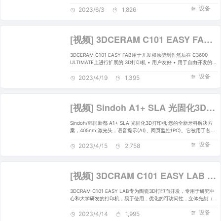
境 - 成本更低，容错性高，可量产 - 操作简单，可拆卸网板和树脂
设备
槽 - 易于调试，模块化集成电路 - 持续监控，全程打印监控 - 过压
2023/6/3
1,826
保护，智能高压断电保护 - 更好的外观，10英寸高清显示屏 - 自主
开发软件和定制软件功能
[视频] 3DCERAM C101 EASY FAB 用于技术陶瓷开发和原型制作的3D打印机
3DCERAM C101 EASY FAB用于开发和原型制作然后在 C3600
ULTIMATE上进行扩展的 3D打印机 • 用户友好 • 用于自由开发的实
验室模式 • 立体光刻激光 • 优化的可达性 • 压力罐（2.5 升）进料
设备
以提供优化运行 100*100*150 所需的材料数量 • 精确控制浆料数
2023/4/19
1,395
量，感谢连接到蠕动泵，自动调整分配的浆料量 • 行动不便的人也
可以使用 • 易于放大至 C3600 (600 x 600 x 300 mm)
[视频] Sindoh A1+ SLA 光固化3D打印机 您的牙科全新解决方案
Sindoh/韩国新都 A1+ SLA 光固化3D打印机 您的全新牙科解决方
案，405nm 激光头，语音提示(AI)、网页监控(PC)。它被用于各种
领域，例如牙科、医疗和珠宝领域，因为它可以实现复杂的3D打印
设备
2023/4/15
2,758
[视频] 3DCRAM C101 EASY LAB – 开发您自己的陶瓷3D打印流程
3DCRAM C101 EASY LAB专为陶瓷3D打印而开发，专用于研究中
心和大学研发的打印机，易于使用，优化的可访问性，立体光刻（激
光）技术，开放参数，用适量的陶瓷打印，打印精度元件（机械和光
设备
学）的优化， 60 mL 陶瓷足以开始打印或 10 mL 陶瓷（SAM（少
2023/4/14
1,995
量材料）选项）， 提供 180 mL、360 mL、600 mL 和 920 mL 墨