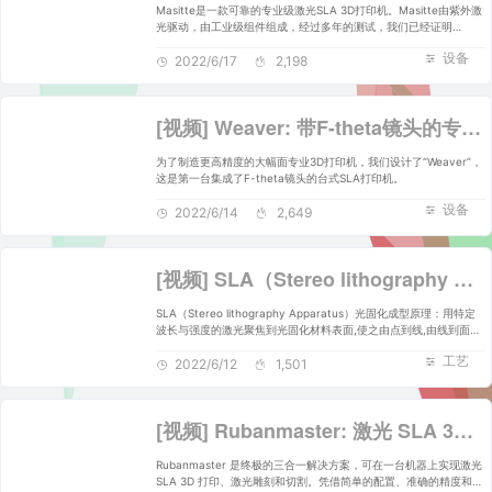
Masitte是一款可靠的专业级激光SLA 3D打印机。Masitte由紫外激
光驱动，由工业级组件组成，经过多年的测试，我们已经证明
Masitte是世界上最不容易失败的树脂3D打印机。
设备
2022/6/17
2,198
[视频] Weaver: 带F-theta镜头的专业SLA激光3D打印机
为了制造更高精度的大幅面专业3D打印机，我们设计了“Weaver”，
这是第一台集成了F-theta镜头的台式SLA打印机。
设备
2022/6/14
2,649
[视频] SLA（Stereo lithography Apparatus）光固化成型技术及工艺详细介绍
SLA（Stereo lithography Apparatus）光固化成型原理：用特定
波长与强度的激光聚焦到光固化材料表面,使之由点到线,由线到面顺
序凝固,完成一个层面的绘图作业,然后升降台在垂直方向移动一个层
工艺
片的高度,再固化另一个层面.这样层层叠加构成一个三维实体。
2022/6/12
1,501
[视频] Rubanmaster: 激光 SLA 3D打印机、激光雕刻机和切割机
Rubanmaster 是终极的三合一解决方案，可在一台机器上实现激光
SLA 3D 打印、激光雕刻和切割。凭借简单的配置、准确的精度和快