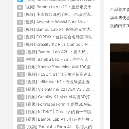
[视频] Bambu Lab H2D：重新定义个人智造
4
台湾普罗森
[视频] 小米首款3D打印机：自动进退料、AI云切片、人脸拍照建模 3D玩家兴趣首选
5
动集成使
[视频] Anycubic Wash&Cure Max：清洗+后固化二合一设备
6
度的内置
[视频] Bambu Lab X1: 配备激光雷达和人工智能的CoreXY彩色3D打印机
7
[视频] GORDIX：首款适合各种空间限制的3合1便携式数控机床
8
[视频] Creality K2 Plus Combo：色彩与尺寸的史诗级飞跃
9
[视频] Bambu Lab A2L ：超大尺寸家用打印机 告别拆件 轻松一体成型
10
[视频] Bambu Lab H2S：你的个人智造中心
11
[视频] Xhorse Xmachine XM-100桌面级五轴CNC机床：卓越的精度和效率
12
[视频] FLSUN S1/T1三角洲超高速3D打印机 打印速度1200mm/s
13
[视频] InfiMaker K1：专业级桌面五轴数控机床
14
[视频] VisionMiner 22 IDEX V3：2024年最佳工程材料3D打印机
15
[视频] Creality K1 Max AI高速3D打印机：600mm/s打印速度 史诗般的飞跃
16
[视频] Formlabs Form 4 桌面SLA极速3D打印机 工业级打印质量
17
[视频] KliTek™ | Creality 的新一代喷嘴更换系统
18
[视频] Bambu Lab A1：打造你的每一份热爱
19
[视频] Formlabs Form 4L：以惊人的速度获得工业级部件
20