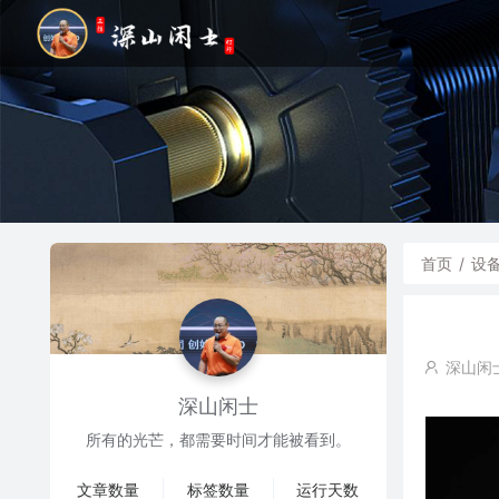
首页
/
设
深山闲
深山闲士
所有的光芒，都需要时间才能被看到。
文章数量
标签数量
运行天数