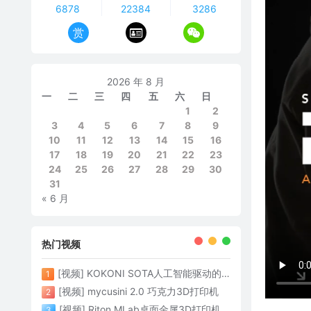
6878
22384
3286
赏
2026 年 8 月
一
二
三
四
五
六
日
1
2
3
4
5
6
7
8
9
10
11
12
13
14
15
16
17
18
19
20
21
22
23
24
25
26
27
28
29
30
31
« 6 月
热门视频
[视频] KOKONI SOTA人工智能驱动的3D打印革命 倒立打印600mm/s
1
[视频] mycusini 2.0 巧克力3D打印机
2
[视频] Riton MLab桌面金属3D打印机：体积小性能强大
3