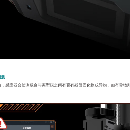
侦测
前，感应器会侦测载台与离型膜之间有否有残留固化物或异物，如有异物则