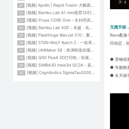
[视频] Apollo | Rapid Fusion 大幅面颗粒3D打印系统
21
[视频] Bambu Lab A1 mini悬臂3D打印机：让多色打印成为标配
22
[视频] Prusa CORE One – 全封闭高速CoreXY 3D打印机配备主动腔体温度控制
23
无痛升级
[视频] Bambu Lab X2D：卓越，化繁为简！
24
[视频] Flashforge WaxJet 510：重新定义精度 专为K金珠宝铸造而生
Revo配
25
[视频] STōN-WoLF Batch 2：一款革命性的“飞行龙门架”3D打印机
26
印动态，
[视频] UltiMaker S8：欧洲制造的最快的桌面双材料专业3D打印机
27
[视频] QIDI Plus4 3D打印机：拓展您的想象力
28
● 异物侦
[视频] SIMBA3D inew3d QC2A：基于AI建模的桌面全彩色3D打印机
29
● 失败检
[视频] Cognibotics SigmaTau3000 轻型机器人：智能制造的未来
30
● 全天候