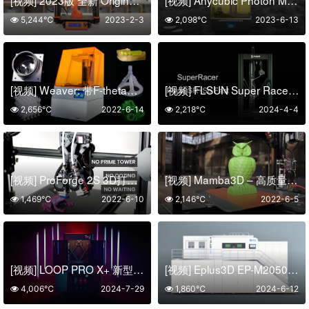
5,244℃
2023-2-3
2,098℃
2023-6-13
[视频] Weaver: 带F-theta镜头的专业SLA激光3D打印机
[视频] FLSUN Super Racer(SR) 3D打印机：如此之快
2,656℃
2022-6-14
2,218℃
2024-4-4
[视频] ProForge 2S 3D打印机: 双切换挤出机
[视频] Mamba3D – 高质量的开源3D打印机
1,469℃
2022-6-10
2,146℃
2022-6-5
[视频] LOOP PRO X+ 新型3D打印机：最大限度地提高您的生产效率
[视频] Eplus3D EP-M2050：36激光大尺寸金属增材制造系统
4,006℃
2024-7-29
1,860℃
2024-6-12