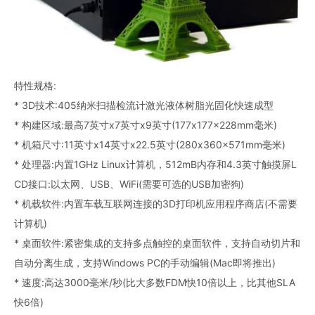
特性规格:
* 3D技术:405纳米扫描检流计激光液体树脂光固化快速成型
* 构建区域:最高7英寸x7英寸x9英寸(177x177x228mm毫米)
* 机箱尺寸:11英寸x14英寸x22.5英寸(280x360x571mm毫米)
* 处理器:内置1GHz Linux计算机，512mB内存和4.3英寸触摸屏L
CD接口:以太网、USB、WiFi(需要可选的USB加密狗)
* 机载软件:内置车载互联网连接的3D打印机应用程序商店(不需要
计算机)
* 桌面软件:紧密集成的支持多点触控的桌面软件，支持自动切片和
自动分离生成，支持Windows PC的手动编辑(Mac即将推出)
* 速度:高达3000毫米/秒(比大多数FDM快10倍以上，比其他SLA
快6倍)