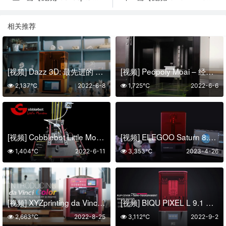
相关推荐
[视频] Dazz 3D: 最先进的 LCD 光固化 3D打印机
[视频] Peopoly Moai – 经济实惠的高分辨率激光 SLA 3D打印机
2,137℃
2022-6-8
1,725℃
2022-6-6
[视频] Cobblebot Little Monster: 一款经济实惠的桌面3D打印机
[视频] ELEGOO Saturn 8.9寸4K 单色LCD光固化3D打印机
1,404℃
2022-6-11
3,353℃
2023-4-26
[视频] XYZprinting da Vinci Color-世界第一台全彩FFF 3D打印机
[视频] BIQU PIXEL L 9.1 英寸 4K 光固化LCD 3D打印机
2,663℃
2022-8-25
3,112℃
2022-9-2