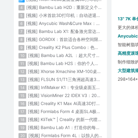
[视频] Bambu Lab H2D：重新定义个人智造
4
[视频] 小米首款3D打印机：自动进退料、AI云切片、人脸拍照建模 3D玩家兴趣首选
5
13" 7K 
[视频] Anycubic Wash&Cure Max：清洗+后固化二合一设备
6
更大的体
[视频] Bambu Lab X1: 配备激光雷达和人工智能的CoreXY彩色3D打印机
7
Anycub
[视频] GORDIX：首款适合各种空间限制的3合1便携式数控机床
8
智能树脂
[视频] Creality K2 Plus Combo：色彩与尺寸的史诗级飞跃
9
高精度滚
[视频] Bambu Lab A2L ：超大尺寸家用打印机 告别拆件 轻松一体成型
10
制作细致
[视频] Bambu Lab H2S：你的个人智造中心
11
大型建筑
[视频] Xhorse Xmachine XM-100桌面级五轴CNC机床：卓越的精度和效率
12
298*164
[视频] FLSUN S1/T1三角洲超高速3D打印机 打印速度1200mm/s
13
[视频] InfiMaker K1：专业级桌面五轴数控机床
14
[视频] VisionMiner 22 IDEX V3：2024年最佳工程材料3D打印机
15
[视频] Creality K1 Max AI高速3D打印机：600mm/s打印速度 史诗般的飞跃
16
[视频] Formlabs Form 4 桌面SLA极速3D打印机 工业级打印质量
17
[视频] KliTek™ | Creality 的新一代喷嘴更换系统
18
[视频] Bambu Lab A1：打造你的每一份热爱
19
[视频] Formlabs Form 4L：以惊人的速度获得工业级部件
20