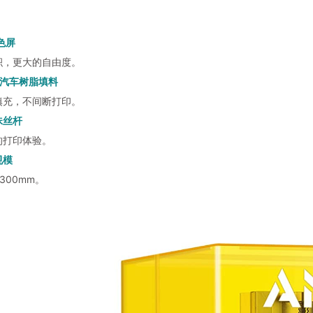
单色屏
积，更大的自由度。
ic汽车树脂填料
填充，不间断打印。
珠丝杆
的打印体验。
规模
*300mm。