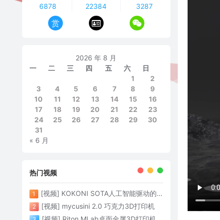
6878
22384
3287
赏
2026 年 8 月
一
二
三
四
五
六
日
1
2
3
4
5
6
7
8
9
10
11
12
13
14
15
16
17
18
19
20
21
22
23
24
25
26
27
28
29
30
31
« 6 月
热门视频
[视频] KOKONI SOTA人工智能驱动的3D打印革命 倒立打印600mm/s
1
[视频] mycusini 2.0 巧克力3D打印机
2
[视频] Riton MLab桌面金属3D打印机：体积小性能强大
3