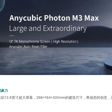
想象力
款13.6英寸超大屏幕，298*164*300mm的建筑尺寸，释放您的创