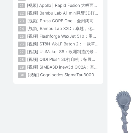
[视频] Apollo | Rapid Fusion 大幅面颗粒3D打印系统
21
[视频] Bambu Lab A1 mini悬臂3D打印机：让多色打印成为标配
22
[视频] Prusa CORE One – 全封闭高速CoreXY 3D打印机配备主动腔体温度控制
23
[视频] Bambu Lab X2D：卓越，化繁为简！
24
[视频] Flashforge WaxJet 510：重新定义精度 专为K金珠宝铸造而生
25
[视频] STōN-WoLF Batch 2：一款革命性的“飞行龙门架”3D打印机
26
[视频] UltiMaker S8：欧洲制造的最快的桌面双材料专业3D打印机
27
[视频] QIDI Plus4 3D打印机：拓展您的想象力
28
[视频] SIMBA3D inew3d QC2A：基于AI建模的桌面全彩色3D打印机
29
[视频] Cognibotics SigmaTau3000 轻型机器人：智能制造的未来
30