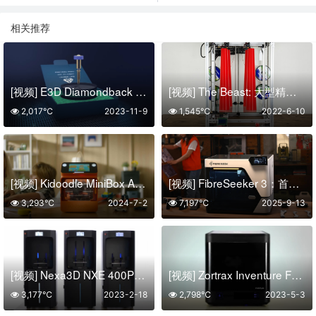
相关推荐
[视频] E3D Diamondback Revo™ 带有多晶金刚石尖端的FDM喷嘴解决方案
[视频] The Beast: 大型精密 4x 挤出机 3D打印机
2,017℃
2023-11-9
1,545℃
2022-6-10
[视频] Kidoodle MiniBox A1儿童3D打印机 专为儿童设计
[视频] FibreSeeker 3：首款消费级连续纤维3D打印机
3,293℃
2024-7-2
7,197℃
2025-9-13
[视频] Nexa3D NXE 400Pro 超快工业级光固化3D打印机
[视频] Zortrax Inventure FDM 3D打印机 适合您发明的紧凑型工具
3,177℃
2023-2-18
2,798℃
2023-5-3