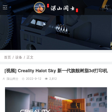
首页
/
设备
/
正文
[视频] Creality Halot Sky 新一代旗舰树脂3d打印机
深山闲士
2022-9-12
2,812