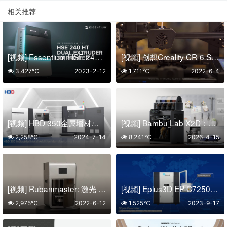
相关推荐
[视频] Essentium HSE 240 HT 双挤出头高速3D打印机
[视频] 创想Creality CR-6 SE 免调平DIY FDM3D打印机
3,427℃
2023-2-12
1,711℃
2022-6-4
[视频] HBD 350金属增材系统 提升您的制造水平
[视频] Bambu Lab X2D：卓越，化繁为简！
2,258℃
2024-7-14
8,241℃
2026-4-15
[视频] Rubanmaster: 激光 SLA 3D打印机、激光雕刻机和切割机
[视频] Eplus3D EP-C7250砂蜡型3D打印机
2,975℃
2022-6-12
1,525℃
2023-9-17