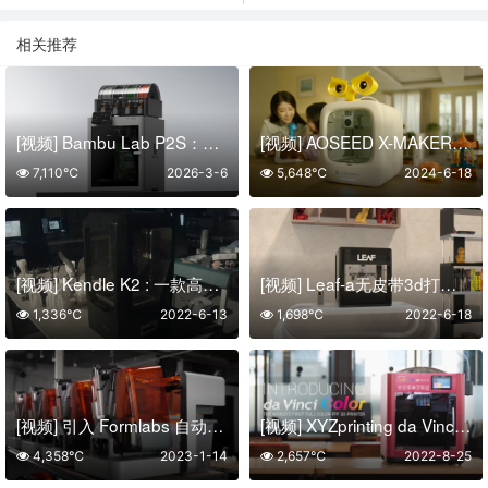
相关推荐
[视频] Bambu Lab P2S：再一次，成为经典！
[视频] AOSEED X-MAKER JOY：一款为孩子创造无尽玩具的智能3D打印机
7,110℃
2026-3-6
5,648℃
2024-6-18
[视频] Kendle K2 : 一款高速专业的 LCD光固化3D打印机
[视频] Leaf-a无皮带3d打印机
1,336℃
2022-6-13
1,698℃
2022-6-18
[视频] 引入 Formlabs 自动化生态系统：24*7 生产变得简单
[视频] XYZprinting da Vinci Color-世界第一台全彩FFF 3D打印机
4,358℃
2023-1-14
2,657℃
2022-8-25