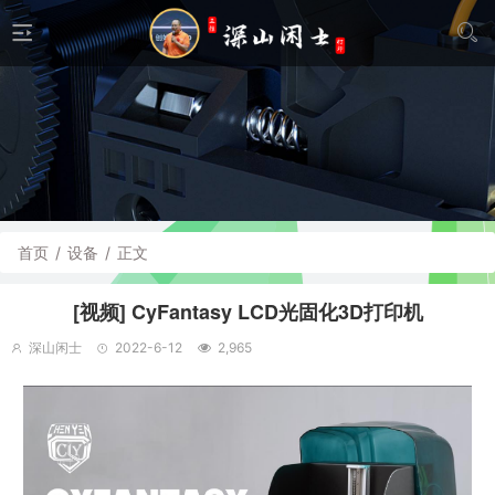
首页
/
设备
/
正文
[视频] CyFantasy LCD光固化3D打印机
深山闲士
2022-6-12
2,965