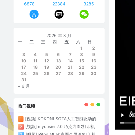
6878
22384
3285
赏
2026 年 8 月
一
二
三
四
五
六
日
1
2
3
4
5
6
7
8
9
10
11
12
13
14
15
16
17
18
19
20
21
22
23
24
25
26
27
28
29
30
31
« 6 月
热门视频
[视频] KOKONI SOTA人工智能驱动的3D打印革命 倒立打印600mm/s
1
[视频] mycusini 2.0 巧克力3D打印机
2
[视频] Riton MLab桌面金属3D打印机：体积小性能强大
3