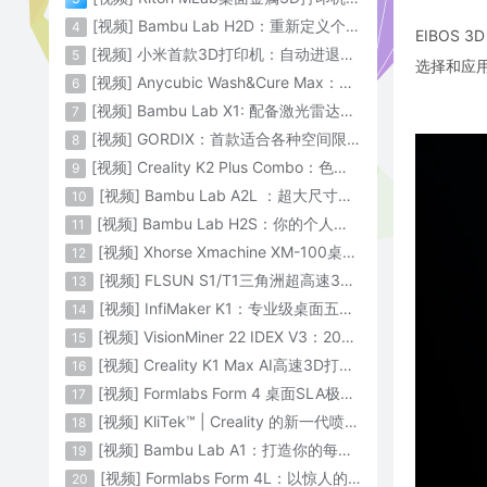
[视频] Bambu Lab H2D：重新定义个人智造
4
EIBOS
[视频] 小米首款3D打印机：自动进退料、AI云切片、人脸拍照建模 3D玩家兴趣首选
5
选择和应
[视频] Anycubic Wash&Cure Max：清洗+后固化二合一设备
6
[视频] Bambu Lab X1: 配备激光雷达和人工智能的CoreXY彩色3D打印机
7
[视频] GORDIX：首款适合各种空间限制的3合1便携式数控机床
8
[视频] Creality K2 Plus Combo：色彩与尺寸的史诗级飞跃
9
[视频] Bambu Lab A2L ：超大尺寸家用打印机 告别拆件 轻松一体成型
10
[视频] Bambu Lab H2S：你的个人智造中心
11
[视频] Xhorse Xmachine XM-100桌面级五轴CNC机床：卓越的精度和效率
12
[视频] FLSUN S1/T1三角洲超高速3D打印机 打印速度1200mm/s
13
[视频] InfiMaker K1：专业级桌面五轴数控机床
14
[视频] VisionMiner 22 IDEX V3：2024年最佳工程材料3D打印机
15
[视频] Creality K1 Max AI高速3D打印机：600mm/s打印速度 史诗般的飞跃
16
[视频] Formlabs Form 4 桌面SLA极速3D打印机 工业级打印质量
17
[视频] KliTek™ | Creality 的新一代喷嘴更换系统
18
[视频] Bambu Lab A1：打造你的每一份热爱
19
[视频] Formlabs Form 4L：以惊人的速度获得工业级部件
20