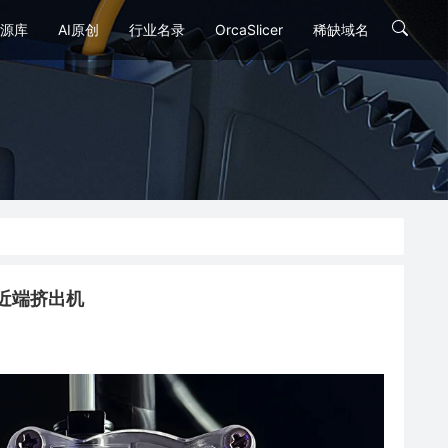
源库
AI原创
行业名录
OrcaSlicer
稀缺域名
mis近端挤出机