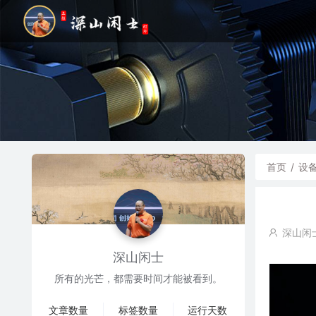
首页
/
设
深山闲
深山闲士
所有的光芒，都需要时间才能被看到。
文章数量
标签数量
运行天数