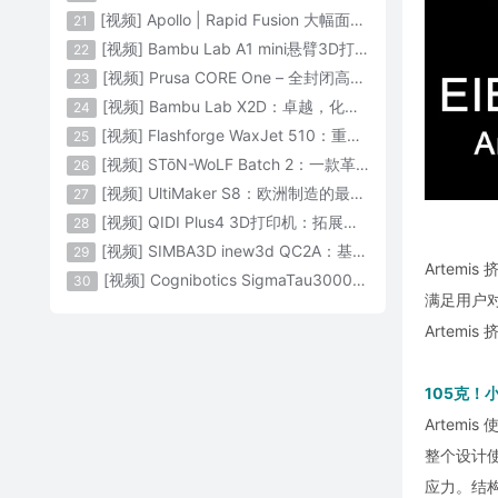
[视频] Apollo | Rapid Fusion 大幅面颗粒3D打印系统
21
[视频] Bambu Lab A1 mini悬臂3D打印机：让多色打印成为标配
22
[视频] Prusa CORE One – 全封闭高速CoreXY 3D打印机配备主动腔体温度控制
23
[视频] Bambu Lab X2D：卓越，化繁为简！
24
[视频] Flashforge WaxJet 510：重新定义精度 专为K金珠宝铸造而生
25
[视频] STōN-WoLF Batch 2：一款革命性的“飞行龙门架”3D打印机
26
[视频] UltiMaker S8：欧洲制造的最快的桌面双材料专业3D打印机
27
[视频] QIDI Plus4 3D打印机：拓展您的想象力
28
[视频] SIMBA3D inew3d QC2A：基于AI建模的桌面全彩色3D打印机
29
Artem
[视频] Cognibotics SigmaTau3000 轻型机器人：智能制造的未来
30
满足用户对
Artem
105克！
Artem
整个设计
应力。结构