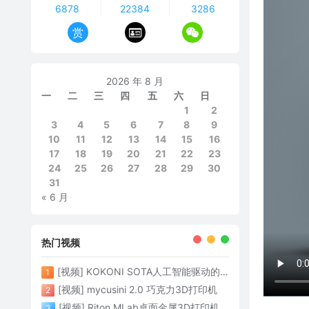
6878
22384
3286
赏
2026 年 8 月
一
二
三
四
五
六
日
1
2
3
4
5
6
7
8
9
10
11
12
13
14
15
16
17
18
19
20
21
22
23
24
25
26
27
28
29
30
31
« 6 月
热门视频
[视频] KOKONI SOTA人工智能驱动的3D打印革命 倒立打印600mm/s
1
[视频] mycusini 2.0 巧克力3D打印机
2
[视频] Riton MLab桌面金属3D打印机：体积小性能强大
3