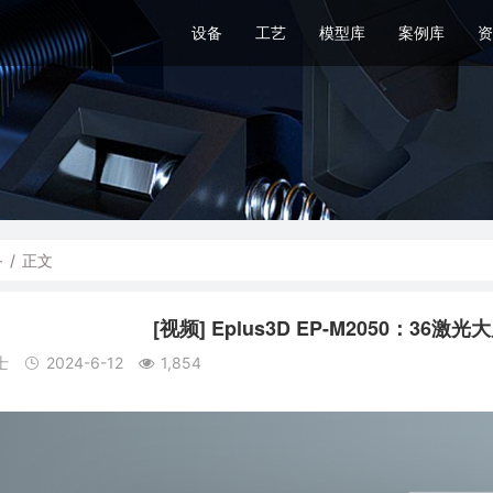
设备
工艺
模型库
案例库
资
备
/
正文
[视频] Eplus3D EP-M2050：3
士
2024-6-12
1,854