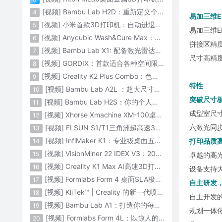
[视频] Bambu Lab H2D：重新定义个人智造
4
易加三维E
[视频] 小米首款3D打印机：自动进退料、AI云切片、人脸拍照建模 3D玩家兴趣首选
5
易加三维E
[视频] Anycubic Wash&Cure Max：清洗+后固化二合一设备
6
拼接区精
[视频] Bambu Lab X1: 配备激光雷达和人工智能的CoreXY彩色3D打印机
7
尺寸高精
[视频] GORDIX：首款适合各种空间限制的3合1便携式数控机床
8
[视频] Creality K2 Plus Combo：色彩与尺寸的史诗级飞跃
9
特性
[视频] Bambu Lab A2L ：超大尺寸家用打印机 告别拆件 轻松一体成型
10
突破尺寸
[视频] Bambu Lab H2S：你的个人智造中心
11
成型室尺寸
[视频] Xhorse Xmachine XM-100桌面级五轴CNC机床：卓越的精度和效率
12
六激光同步
[视频] FLSUN S1/T1三角洲超高速3D打印机 打印速度1200mm/s
13
[视频] InfiMaker K1：专业级桌面五轴数控机床
打印品质
14
[视频] VisionMiner 22 IDEX V3：2024年最佳工程材料3D打印机
15
卓越的高光
[视频] Creality K1 Max AI高速3D打印机：600mm/s打印速度 史诗般的飞跃
16
设备支持
[视频] Formlabs Form 4 桌面SLA极速3D打印机 工业级打印质量
17
自主研发
[视频] KliTek™ | Creality 的新一代喷嘴更换系统
18
自主开发
[视频] Bambu Lab A1：打造你的每一份热爱
19
规划一体
[视频] Formlabs Form 4L：以惊人的速度获得工业级部件
20