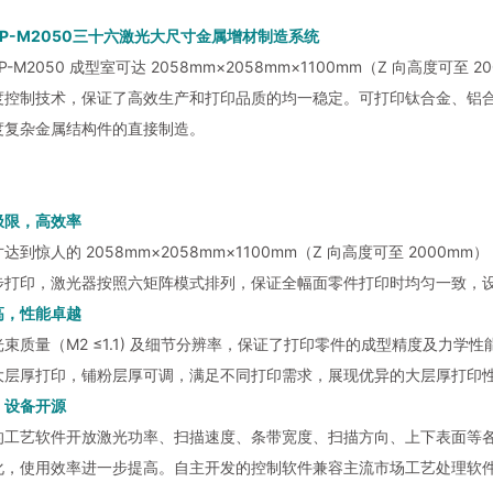
P-M2050三十六激光大尺寸金属增材制造系统
P-M2050 成型室可达 2058mm×2058mm×1100mm（Z 向高度
度控制技术，保证了高效生产和打印品质的均一稳定。可打印钛合金、铝
度复杂金属结构件的直接制造。
极限，高效率
达到惊人的 2058mm×2058mm×1100mm（Z 向高度可至 20
打印，激光器按照六矩阵模式排列，保证全幅面零件打印时均匀一致，设备成型
高，性能卓越
束质量（M2 ≤1.1) 及细节分辨率，保证了打印零件的成型精度及力学性能
大层厚打印，铺粉层厚可调，满足不同打印需求，展现优异的大层厚打印
，设备开源
的工艺软件开放激光功率、扫描速度、条带宽度、扫描方向、上下表面等各
化，使用效率进一步提高。自主开发的控制软件兼容主流市场工艺处理软