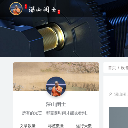
首页
/
设
深山闲
深山闲士
所有的光芒，都需要时间才能被看到。
文章数量
标签数量
运行天数