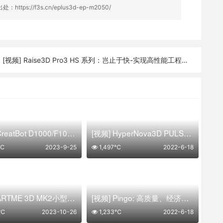
明出处：
https://f3s.cn/eplus3d-ep-m2050/
[视频] Raise3D Pro3 HS 系列：岂止于快-实现高性能工程塑料连续生产
:
[视频] CreatBot D1000/F1000超大尺寸工业级FDM 3D打印机
[视频] HyperNova3D PULSAR: 即插即用的3D打印机
0℃
2023-9-25
1,497℃
2022-6-18
[视频] ARTME 3D MK2小型桌面级长丝回收再生挤出机 开源可DIY
[视频] Pingo: 高质量、经济实惠的3D打印机
5℃
2023-10-26
1,233℃
2022-6-18