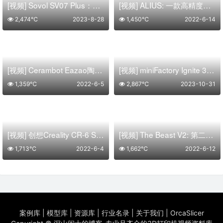
[视频] Sovol SV07 Plus：更大的Klipper FDM 3D打印机打印速度500mm/s
[视频] ALIUS: 一款高精度、可靠的3轴立式铣床
2,474℃
2023-8-28
1,450℃
2022-6-14
[视频] Cerambot Eazao陶瓷3D打印机 把你的家变成一个陶瓷工作室
[视频] miniFactory Ignite 3D打印机：提升您的生产规模的新燃点
1,359℃
2022-6-5
2,867℃
2023-10-31
[视频] 创想Creality CR-6 SE 免调平DIY FDM3D打印机
[视频] The Beast V2: 第二代大幅面 3D打印机
1,713℃
2022-6-4
1,662℃
2022-6-12
案例库
|
模型库
|
资源库
|
行业名录
|
关于我们
|
OrcaSlicer