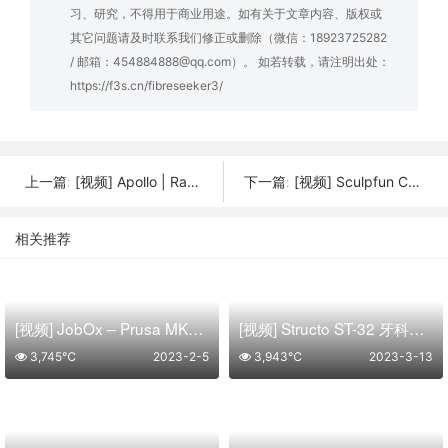
习、研究，不得用于商业用途。如有关于文章内容、版权或
其它问题请及时联系我们修正或删除（微信：18923725282
/ 邮箱：454884888@qq.com）。 如若转载，请注明出处：
https://f3s.cn/fibreseeker3/
[视频] Apollo | Rapid Fusion 大幅面颗粒3D打印系统
[视频] Sculpfun C1：最小巧的迷你激光雕刻机 150x130mm 精准雕刻
上一篇:
下一篇:
相关推荐
[视频] JobOx – Prusa MK3s+ 自动化升级套件
[视频] Structo ST-32 牙科专用矫正器模型制造的半自动 MSLA 3D打印机
3,745℃
2023-2-5
3,943℃
2023-3-13