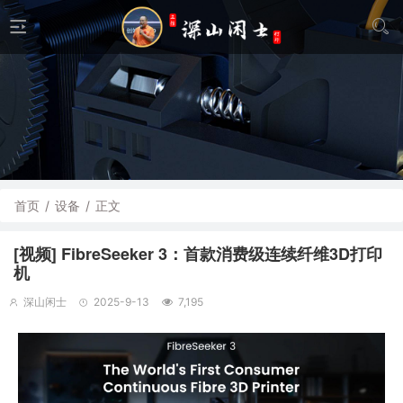
首页
/
设备
/
正文
[视频] FibreSeeker 3：首款消费级连续纤维3D打印
机
深山闲士
2025-9-13
7,195