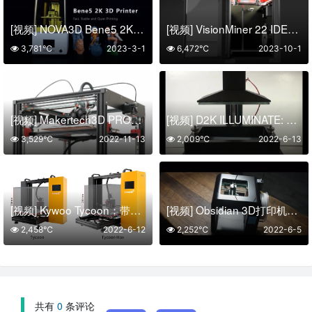
[视频] NOVA3D Bene5 2K 黑白屏LCD光固化3D打印机
[视频] VisionMiner 22 IDEX v2：全新碳纤维、PEEK和ULTEM 3D打印机 自流平调平
3,781℃
2023-3-1
6,472℃
2023-10-1
[视频] Makertech3D PROFORGE 3.5 3D打印机套件
[视频] D2K ILLUMINATE: 经济实惠的 LCD 3D打印机
3,529℃
2022-11-13
2,009℃
2022-6-13
[视频] Kywoo Tycoon：带有直线导轨 X 轴的“DIY Pro”3D 打印机
[视频] Obsidian 3D打印机：高品质、时尚且经济实惠
2,458℃
2022-6-12
2,252℃
2022-6-5
共有
0
条评论