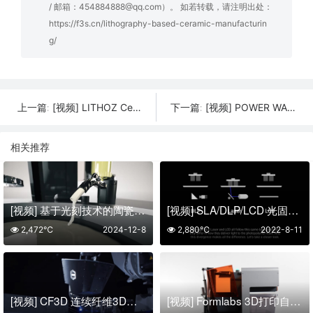
/ 邮箱：454884888@qq.com）。 如若转载，请注明出处：
https://f3s.cn/lithography-based-ceramic-manufacturin
g/
[视频] LITHOZ CeraFab System S320：中型陶瓷部件批量生产的3D打印机
[视频] POWER WASP 45 HDP：新款大型45度打印FGF颗粒3D打印机
上一篇:
下一篇:
相关推荐
[视频] 基于光刻技术的陶瓷制造（Lithography-based Ceramic Manufacturing，LCM）成型原理介绍
[视频] SLA/DLP/LCD 光固化3D打印的成型原理及区别
2,472℃
2024-12-8
2,880℃
2022-8-11
[视频] CF3D 连续纤维3D打印工艺（Continuous Composites 复合材料增材制造解决方案）
[视频] Formlabs 3D打印自动化 Form Auto 的工作原理