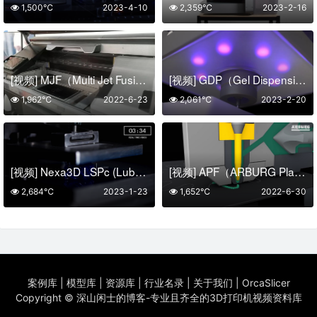
1,500℃
2023-4-10
2,359℃
2023-2-16
[视频] MJF（Multi Jet Fusion）多射流熔融成型技术详细介绍
[视频] GDP（Gel Dispensing Printing）凝胶点胶打印成型技术介绍
1,962℃
2022-6-23
2,061℃
2023-2-20
[视频] Nexa3D LSPc (Lubricant Sublayer Photocuring) 润滑子层光固化技术
[视频] APF（ARBURG Plastic Freeforming）阿博格塑料无模3D打印成型技术介绍
2,684℃
2023-1-23
1,652℃
2022-6-30
案例库
|
模型库
|
资源库
|
行业名录
|
关于我们
|
OrcaSlicer
Copyright ©
深山闲士的博客-专业且齐全的3D打印机视频资料库