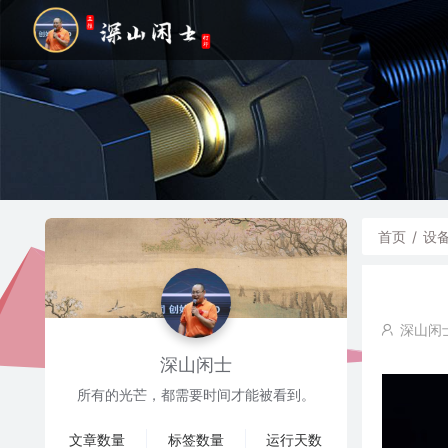
首页
/
设
深山闲
深山闲士
所有的光芒，都需要时间才能被看到。
文章数量
标签数量
运行天数