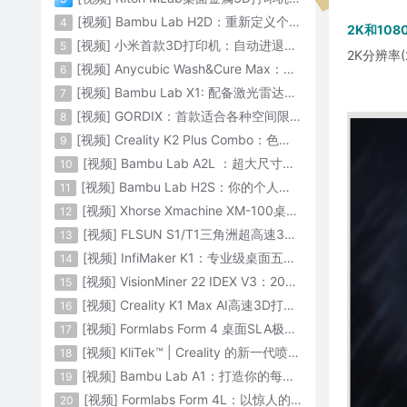
[视频] Bambu Lab H2D：重新定义个人智造
4
2K和10
[视频] 小米首款3D打印机：自动进退料、AI云切片、人脸拍照建模 3D玩家兴趣首选
5
2K分辨率(
[视频] Anycubic Wash&Cure Max：清洗+后固化二合一设备
6
[视频] Bambu Lab X1: 配备激光雷达和人工智能的CoreXY彩色3D打印机
7
[视频] GORDIX：首款适合各种空间限制的3合1便携式数控机床
8
[视频] Creality K2 Plus Combo：色彩与尺寸的史诗级飞跃
9
[视频] Bambu Lab A2L ：超大尺寸家用打印机 告别拆件 轻松一体成型
10
[视频] Bambu Lab H2S：你的个人智造中心
11
[视频] Xhorse Xmachine XM-100桌面级五轴CNC机床：卓越的精度和效率
12
[视频] FLSUN S1/T1三角洲超高速3D打印机 打印速度1200mm/s
13
[视频] InfiMaker K1：专业级桌面五轴数控机床
14
[视频] VisionMiner 22 IDEX V3：2024年最佳工程材料3D打印机
15
[视频] Creality K1 Max AI高速3D打印机：600mm/s打印速度 史诗般的飞跃
16
[视频] Formlabs Form 4 桌面SLA极速3D打印机 工业级打印质量
17
[视频] KliTek™ | Creality 的新一代喷嘴更换系统
18
[视频] Bambu Lab A1：打造你的每一份热爱
19
[视频] Formlabs Form 4L：以惊人的速度获得工业级部件
20