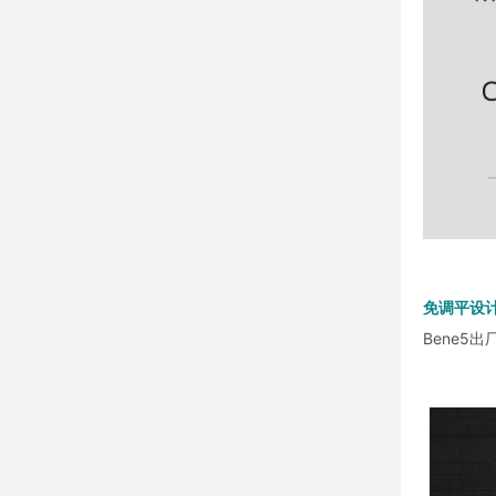
免调平设
Bene5