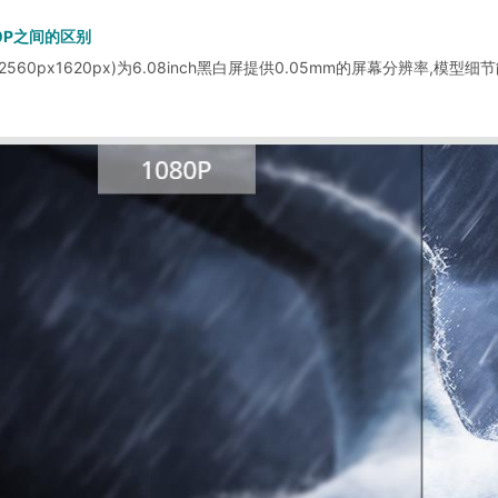
80P之间的区别
2560px1620px)为6.08inch黑白屏提供0.05mm的屏幕分辨率,模