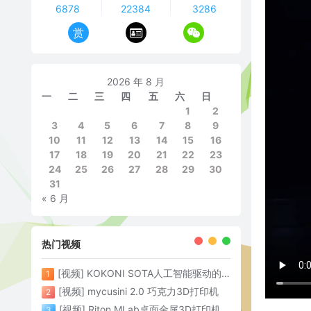
6878
22384
3286
赏
2026 年 8 月
一
二
三
四
五
六
日
1
2
3
4
5
6
7
8
9
10
11
12
13
14
15
16
17
18
19
20
21
22
23
24
25
26
27
28
29
30
31
« 6 月
热门视频
[视频] KOKONI SOTA人工智能驱动的3D打印革命 倒立打印600mm/s
1
[视频] mycusini 2.0 巧克力3D打印机
2
[视频] Riton MLab桌面金属3D打印机：体积小性能强大
3