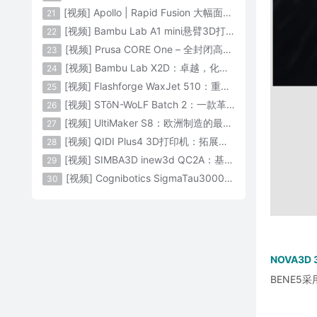
[视频] Apollo | Rapid Fusion 大幅面颗粒3D打印系统
21
[视频] Bambu Lab A1 mini悬臂3D打印机：让多色打印成为标配
22
[视频] Prusa CORE One – 全封闭高速CoreXY 3D打印机配备主动腔体温度控制
23
[视频] Bambu Lab X2D：卓越，化繁为简！
24
[视频] Flashforge WaxJet 510：重新定义精度 专为K金珠宝铸造而生
25
[视频] STōN-WoLF Batch 2：一款革命性的“飞行龙门架”3D打印机
26
[视频] UltiMaker S8：欧洲制造的最快的桌面双材料专业3D打印机
27
[视频] QIDI Plus4 3D打印机：拓展您的想象力
28
[视频] SIMBA3D inew3d QC2A：基于AI建模的桌面全彩色3D打印机
29
[视频] Cognibotics SigmaTau3000 轻型机器人：智能制造的未来
30
NOVA3
BENE5