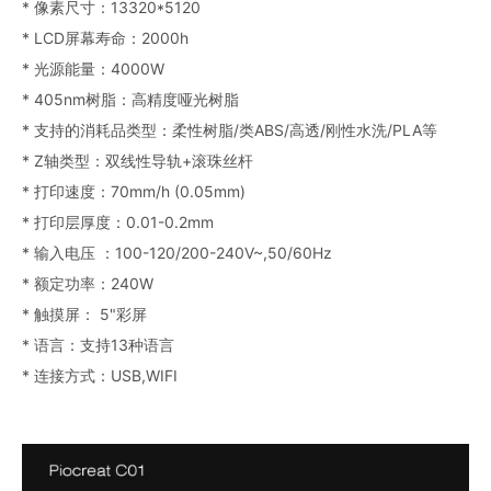
* 像素尺寸：13320*5120
* LCD屏幕寿命：2000h
* 光源能量：4000W
* 405nm树脂：高精度哑光树脂
* 支持的消耗品类型：柔性树脂/类ABS/高透/刚性水洗/PLA等
* Z轴类型：双线性导轨+滚珠丝杆
* 打印速度：70mm/h (0.05mm)
* 打印层厚度：0.01-0.2mm
* 输入电压 ：100-120/200-240V~,50/60Hz
* 额定功率：240W
* 触摸屏： 5"彩屏
* 语言：支持13种语言
* 连接方式：USB,WIFI