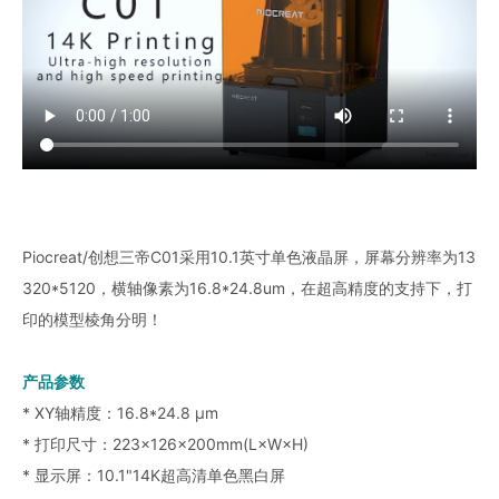
Piocreat/创想三帝C01采用10.1英寸单色液晶屏，屏幕分辨率为13
320*5120，横轴像素为16.8*24.8um，在超高精度的支持下，打
印的模型棱角分明！
产品参数
* XY轴精度：16.8*24.8 μm
* 打印尺寸：223×126×200mm(L×W×H)
* 显示屏：10.1"14K超高清单色黑白屏