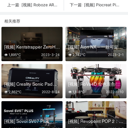
[视频] Roboze ARGO 1000 HYPERMELT 增材制造系统：世界上最大颗粒3D打印机
[视频] Piocreat Pionext UV-02智能后固化机：仅需1~3分钟即可实现高效固化
上一篇:
下一篇:
相关推荐
[视频] Kentstrapper ZeroHS 专业快速的FDM 3D打印机
[视频] Aion NX – 一款可定制“无极限”的3D打印机
1,895℃
2023-3-24
2,742℃
2023-2-1
[视频] Creality Sonic Pad：基于Klipper固件的高度集成触摸屏平板
[视频] RoVa4D 全色混合/混料 3D打印机
2,862℃
2022-8-24
1,818℃
2022-6-10
[视频] Sovol SV07 Plus：更大的Klipper FDM 3D打印机打印速度500mm/s
[视频] Revopoint POP 2：精度为0.1mm的精密3D扫描仪