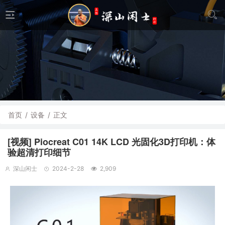
首页
/
设备
/
正文
[视频] Piocreat C01 14K LCD 光固化3D打印机：体
验超清打印细节
深山闲士
2024-2-28
2,909