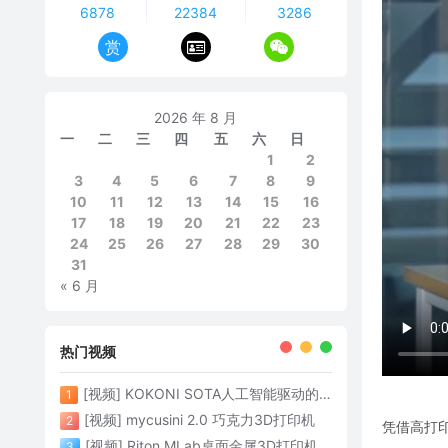
6878
22384
3286
赏
2026 年 8 月
一
二
三
四
五
六
日
1
2
3
4
5
6
7
8
9
10
11
12
13
14
15
16
17
18
19
20
21
22
23
24
25
26
27
28
29
30
31
« 6 月
热门视频
[视频] KOKONI SOTA人工智能驱动的3D打印革命 倒立打印600mm/s
1
[视频] mycusini 2.0 巧克力3D打印机
2
凭借高打印
[视频] Riton MLab桌面金属3D打印机：体积小性能强大
3