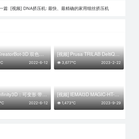
[视频] DNA挤压机: 最快、最精确的家用细丝挤压机
一篇:
[视频] CreatorBot-3D 双色打印机 具有 12″ 和 18″ 打印高度
[视频] Prusa TRILAB DeltiQ 2 一款可靠的三角洲3D打印机
1℃
2022-6-12
3,677℃
2023-2-22
[视频] Infinity3D：可变形 带式3D打印机 快速切换45度和90度连续打印
[视频] IEMAI3D MAGIC-HT-MAX专为PEEK、PEKK、PEI、PPSU设计的大幅面高温3D打印机
3℃
2022-6-12
1,473℃
2023-9-29