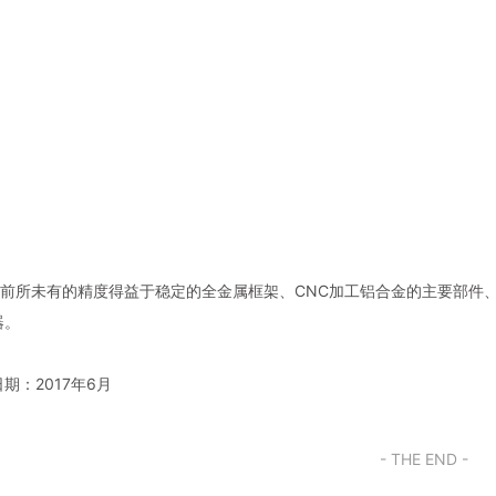
nium前所未有的精度得益于稳定的全金属框架、CNC加工铝合金的主要部
器。
期：2017年6月
- THE END -