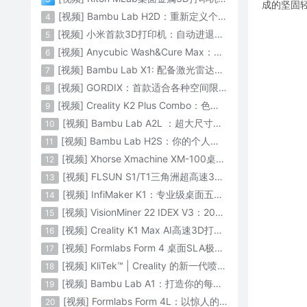
成的坚固轻
[视频] Bambu Lab H2D：重新定义个人智造
4
[视频] 小米首款3D打印机：自动进退料、AI云切片、人脸拍照建模 3D玩家兴趣首选
5
[视频] Anycubic Wash&Cure Max：清洗+后固化二合一设备
6
[视频] Bambu Lab X1: 配备激光雷达和人工智能的CoreXY彩色3D打印机
7
[视频] GORDIX：首款适合各种空间限制的3合1便携式数控机床
8
[视频] Creality K2 Plus Combo：色彩与尺寸的史诗级飞跃
9
[视频] Bambu Lab A2L ：超大尺寸家用打印机 告别拆件 轻松一体成型
10
[视频] Bambu Lab H2S：你的个人智造中心
11
[视频] Xhorse Xmachine XM-100桌面级五轴CNC机床：卓越的精度和效率
12
[视频] FLSUN S1/T1三角洲超高速3D打印机 打印速度1200mm/s
13
[视频] InfiMaker K1：专业级桌面五轴数控机床
14
[视频] VisionMiner 22 IDEX V3：2024年最佳工程材料3D打印机
15
[视频] Creality K1 Max AI高速3D打印机：600mm/s打印速度 史诗般的飞跃
16
[视频] Formlabs Form 4 桌面SLA极速3D打印机 工业级打印质量
17
[视频] KliTek™ | Creality 的新一代喷嘴更换系统
18
[视频] Bambu Lab A1：打造你的每一份热爱
19
[视频] Formlabs Form 4L：以惊人的速度获得工业级部件
20