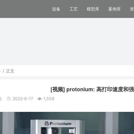
设备
工艺
模型库
案例库
资
备
/
正文
[视频] protonium: 高打印速
士
2022-6-17
1,558