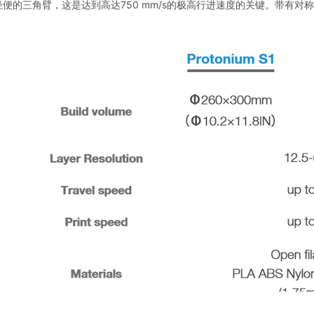
便的三角臂，这是达到高达750 mm/s的极高行进速度的关键。带有对称