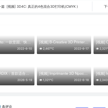
[视频] 3D4C: 真正的4色混合3D打印机(CMYK )
一篇:
下
[视频] Bukito: 一款坚固、快速、便携的 3D 打印机
[视频] B-Creative 3D Printer: 创造奇迹的新方式
2022-6-10
2,467℃
2022-6-17
2,32
[视频] GORDIX：首款适合各种空间限制的3合1便携式数控机床
[视频] Imprimante 3D Npocket3D“即插即用”(3D打印机)
2026-5-19
1,321℃
2022-6-18
2,34
0
条评论