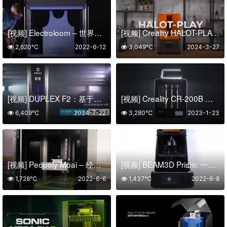
[视频] Electroloom – 世界上第一台 3D织物打印机
[视频] Creality HALOT-PLAY 光固化3D打印机拆箱及首次打印流程
2,620℃
2022-6-12
3,049℃
2024-3-27
[视频] DUPLEX F2：基于MAP™专利技术开发的新一代FDM打印机
[视频] Creality CR-200B 全封闭式3D打印机
6,409℃
2024-7-22
3,280℃
2023-1-23
[视频] Peopoly Moai – 经济实惠的高分辨率激光 SLA 3D打印机
[视频] BEAM3D Prism: 一款功能丰富且易于使用的 UV 树脂 3D打印机
1,728℃
2022-6-6
1,437℃
2022-6-8