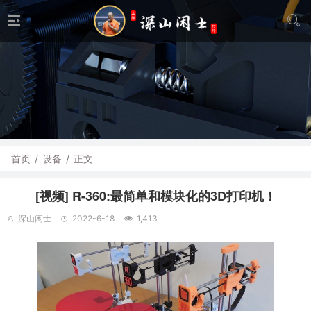
首页
/
设备
/
正文
[视频] R-360:最简单和模块化的3D打印机！
深山闲士
2022-6-18
1,413