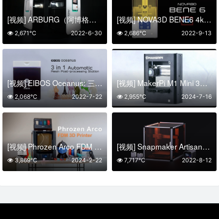
[视频] ARBURG（阿博格）APF增材制造设备 freeformer 200-3X 和 300-3X
[视频] NOVA3D BENE6 4k单色 LCD光固化3D打印机
2,671℃
2022-6-30
2,686℃
2022-9-13
[视频] EIBOS Oceanus: 三合一自动树脂打印后处理系统
[视频] MakerPi M1 Mini 3D打印机：一键打印 无需调平
2,068℃
2022-7-22
2,955℃
2024-7-16
[视频] Phrozen Arco FDM 3D打印机：打印更大、更快、更多颜色
[视频] Snapmaker Artisan：工匠三合一3D打印机 打造桌面级个人工坊
3,869℃
2024-2-22
7,717℃
2022-8-12