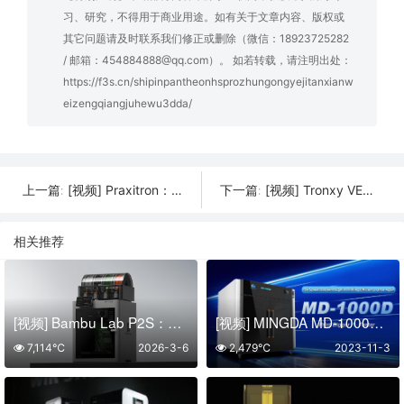
习、研究，不得用于商业用途。如有关于文章内容、版权或
其它问题请及时联系我们修正或删除（微信：18923725282
/ 邮箱：454884888@qq.com）。 如若转载，请注明出处：
https://f3s.cn/shipinpantheonhsprozhungongyejitanxianw
eizengqiangjuhewu3dda/
[视频] Praxitron：配备两个挤出机的经济型3D打印机
[视频] Tronxy VEHO 500A ：经济实惠的全封闭大幅面3D打印机
上一篇:
下一篇:
相关推荐
[视频] Bambu Lab P2S：再一次，成为经典！
[视频] MINGDA MD-1000D大幅面高速双挤出机3D打印机
7,114℃
2026-3-6
2,479℃
2023-11-3