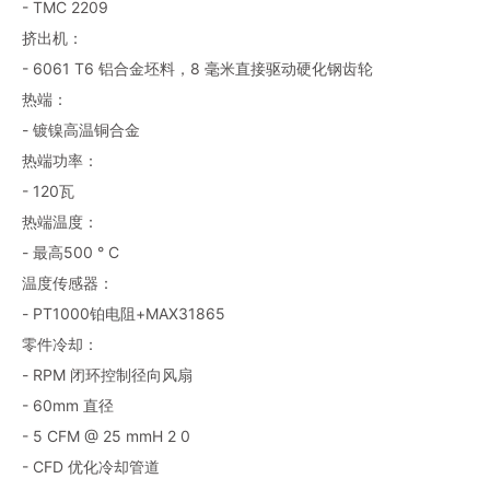
- TMC 2209
挤出机：
- 6061 T6 铝合金坯料，8 毫米直接驱动硬化钢齿轮
热端：
- 镀镍高温铜合金
热端功率：
- 120瓦
热端温度：
- 最高500 ° C
温度传感器：
- PT1000铂电阻+MAX31865
零件冷却：
- RPM 闭环控制径向风扇
- 60mm 直径
- 5 CFM @ 25 mmH 2 0
- CFD 优化冷却管道