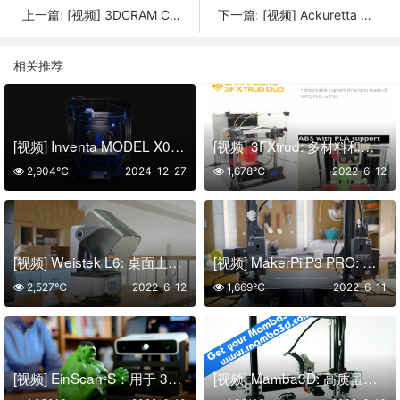
[视频] 3DCRAM C101 EASY LAB – 开发您自己的陶瓷3D打印流程
[视频] Ackuretta SOL 尖端且超级易用的牙科3D打印机
上一篇:
下一篇:
相关推荐
[视频] Inventa MODEL X01：埃及3D打印领域的一场革命
[视频] 3FXtrud: 多材料和高分辨率 3D打印机
2,904℃
2024-12-27
1,678℃
2022-6-12
[视频] Weistek L6: 桌面上的下一代 2K LCD 3D 打印机
[视频] MakerPi P3 PRO: 五合一双挤出 3D打印机
2,527℃
2022-6-12
1,669℃
2022-6-11
[视频] EinScan-S：用于 3D 打印的快速、准确、安全的3D扫描仪
[视频] Mamba3D: 高质量开源3D打印机