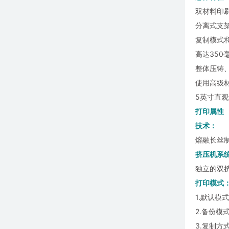
双材料印
分离式支
复制模式
高达350
整体压铸
使用高级材
5英寸直
打印属性
技术：
熔融长丝制造
挤压机系
独立的双挤出
打印模式
1.默认模式
2.备份模
3.复制方