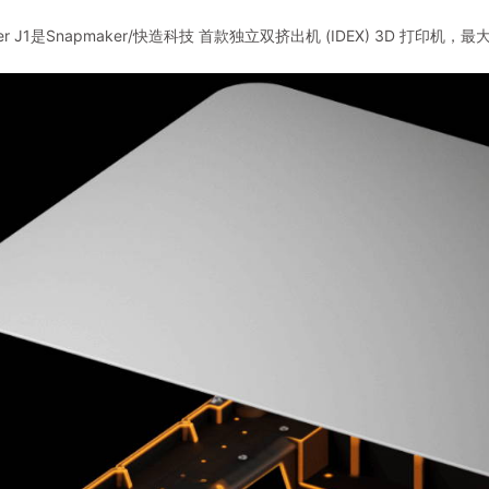
ker J1是Snapmaker/快造科技 首款独立双挤出机 (IDEX) 3D 打印机，最