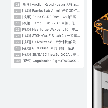
[视频] Apollo | Rapid Fusion 大幅面颗粒3D打印系统
21
[视频] Bambu Lab A1 mini悬臂3D打印机：让多色打印成为标配
22
[视频] Prusa CORE One – 全封闭高速CoreXY 3D打印机配备主动腔体温度控制
23
[视频] Bambu Lab X2D：卓越，化繁为简！
24
[视频] Flashforge WaxJet 510：重新定义精度 专为K金珠宝铸造而生
25
[视频] STōN-WoLF Batch 2：一款革命性的“飞行龙门架”3D打印机
26
[视频] UltiMaker S8：欧洲制造的最快的桌面双材料专业3D打印机
27
[视频] QIDI Plus4 3D打印机：拓展您的想象力
28
[视频] SIMBA3D inew3d QC2A：基于AI建模的桌面全彩色3D打印机
29
[视频] Cognibotics SigmaTau3000 轻型机器人：智能制造的未来
30