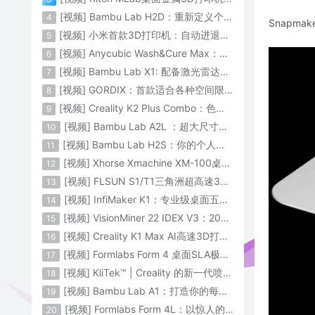
[视频] Bambu Lab H2D：重新定义个人智造
4
Snapma
[视频] 小米首款3D打印机：自动进退料、AI云切片、人脸拍照建模 3D玩家兴趣首选
5
[视频] Anycubic Wash&Cure Max：清洗+后固化二合一设备
6
[视频] Bambu Lab X1: 配备激光雷达和人工智能的CoreXY彩色3D打印机
7
[视频] GORDIX：首款适合各种空间限制的3合1便携式数控机床
8
[视频] Creality K2 Plus Combo：色彩与尺寸的史诗级飞跃
9
[视频] Bambu Lab A2L ：超大尺寸家用打印机 告别拆件 轻松一体成型
10
[视频] Bambu Lab H2S：你的个人智造中心
11
[视频] Xhorse Xmachine XM-100桌面级五轴CNC机床：卓越的精度和效率
12
[视频] FLSUN S1/T1三角洲超高速3D打印机 打印速度1200mm/s
13
[视频] InfiMaker K1：专业级桌面五轴数控机床
14
[视频] VisionMiner 22 IDEX V3：2024年最佳工程材料3D打印机
15
[视频] Creality K1 Max AI高速3D打印机：600mm/s打印速度 史诗般的飞跃
16
[视频] Formlabs Form 4 桌面SLA极速3D打印机 工业级打印质量
17
[视频] KliTek™ | Creality 的新一代喷嘴更换系统
18
[视频] Bambu Lab A1：打造你的每一份热爱
19
[视频] Formlabs Form 4L：以惊人的速度获得工业级部件
20