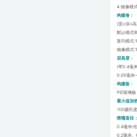
4.镜像模
构建卷：
(宽×深×高
默认模式和备
复印模式:16
镜像模式:15
层高度：
(带0.4毫
0.05毫米
构建板：
PEI玻璃板
最大值加
100摄氏
喷嘴直径
0.4毫米(
0.2毫米、