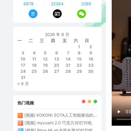
6878
22384
3286
赏
2026 年 8 月
一
二
三
四
五
六
日
1
2
3
4
5
6
7
8
9
10
11
12
13
14
15
16
17
18
19
20
21
22
23
24
25
26
27
28
29
30
31
« 6 月
热门视频
[视频] KOKONI SOTA人工智能驱动的3D打印革命 倒立打印600mm/s
1
[视频] mycusini 2.0 巧克力3D打印机
2
[视频] Riton MLab桌面金属3D打印机：体积小性能强大
3