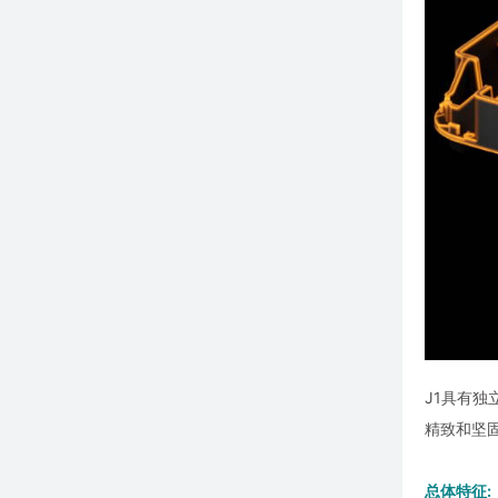
J1具有独
精致和坚
总体特征: