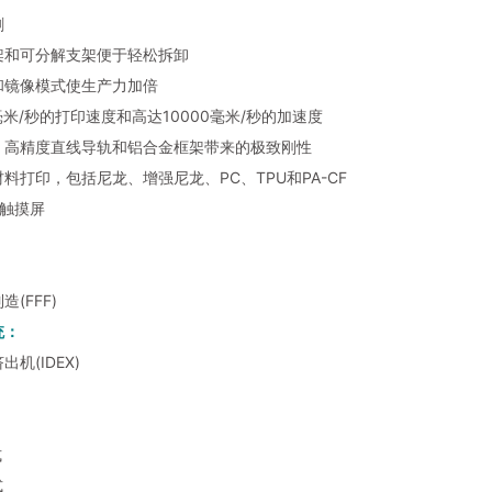
刷
架和可分解支架便于轻松拆卸
和镜像模式使生产力加倍
毫米/秒的打印速度和高达10000毫米/秒的加速度
、高精度直线导轨和铝合金框架带来的极致刚性
料打印，包括尼龙、增强尼龙、PC、TPU和PA-CF
观触摸屏
(FFF)
统：
机(IDEX)
：
式
式