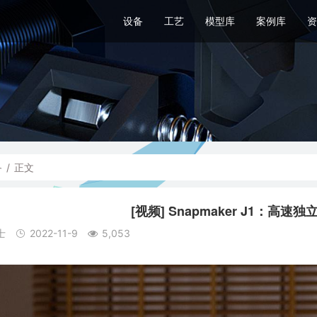
设备
工艺
模型库
案例库
资
备
/
正文
[视频] Snapmaker J1：高
士
2022-11-9
5,053