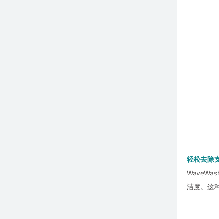
轻松去除
WaveW
洁度。这