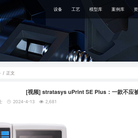
设备
工艺
模型库
案例库
资
备
/
正文
[视频] stratasys uPrint SE Plus：
士
2024-4-13
2,681