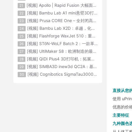
[视频] Apollo | Rapid Fusion 大幅面颗粒3D打印系统
21
[视频] Bambu Lab A1 mini悬臂3D打印机：让多色打印成为标配
22
[视频] Prusa CORE One – 全封闭高速CoreXY 3D打印机配备主动腔体温度控制
23
[视频] Bambu Lab X2D：卓越，化繁为简！
24
[视频] Flashforge WaxJet 510：重新定义精度 专为K金珠宝铸造而生
25
[视频] STōN-WoLF Batch 2：一款革命性的“飞行龙门架”3D打印机
26
[视频] UltiMaker S8：欧洲制造的最快的桌面双材料专业3D打印机
27
[视频] QIDI Plus4 3D打印机：拓展您的想象力
28
[视频] SIMBA3D inew3d QC2A：基于AI建模的桌面全彩色3D打印机
29
[视频] Cognibotics SigmaTau3000 轻型机器人：智能制造的未来
30
直接从您
使用 uPr
优惠的价格
主要特征
九种颜色
从人体工程