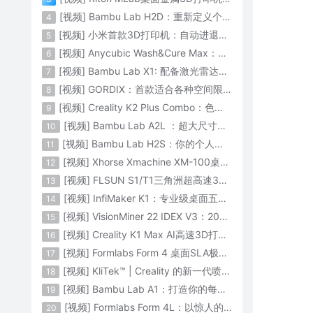
[视频] Bambu Lab H2D：重新定义个人智造
4
[视频] 小米首款3D打印机：自动进退料、AI云切片、人脸拍照建模 3D玩家兴趣首选
5
[视频] Anycubic Wash&Cure Max：清洗+后固化二合一设备
6
[视频] Bambu Lab X1: 配备激光雷达和人工智能的CoreXY彩色3D打印机
7
[视频] GORDIX：首款适合各种空间限制的3合1便携式数控机床
8
[视频] Creality K2 Plus Combo：色彩与尺寸的史诗级飞跃
9
[视频] Bambu Lab A2L ：超大尺寸家用打印机 告别拆件 轻松一体成型
10
[视频] Bambu Lab H2S：你的个人智造中心
11
[视频] Xhorse Xmachine XM-100桌面级五轴CNC机床：卓越的精度和效率
12
[视频] FLSUN S1/T1三角洲超高速3D打印机 打印速度1200mm/s
13
[视频] InfiMaker K1：专业级桌面五轴数控机床
14
[视频] VisionMiner 22 IDEX V3：2024年最佳工程材料3D打印机
15
[视频] Creality K1 Max AI高速3D打印机：600mm/s打印速度 史诗般的飞跃
16
[视频] Formlabs Form 4 桌面SLA极速3D打印机 工业级打印质量
17
[视频] KliTek™ | Creality 的新一代喷嘴更换系统
18
[视频] Bambu Lab A1：打造你的每一份热爱
19
[视频] Formlabs Form 4L：以惊人的速度获得工业级部件
20