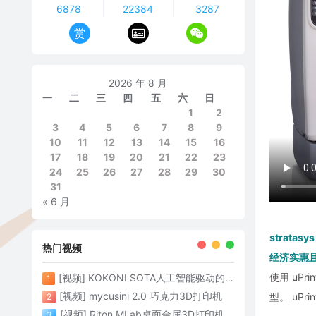
6878
22384
3287
赏
2026 年 8 月
一
二
三
四
五
六
日
1
2
3
4
5
6
7
8
9
10
11
12
13
14
15
16
17
18
19
20
21
22
23
24
25
26
27
28
29
30
31
« 6 月
stratasys
热门视频
经济实惠且
使用 uPr
[视频] KOKONI SOTA人工智能驱动的3D打印革命 倒立打印600mm/s
1
[视频] mycusini 2.0 巧克力3D打印机
型。 uPr
2
[视频] Riton MLab桌面金属3D打印机：体积小性能强大
3