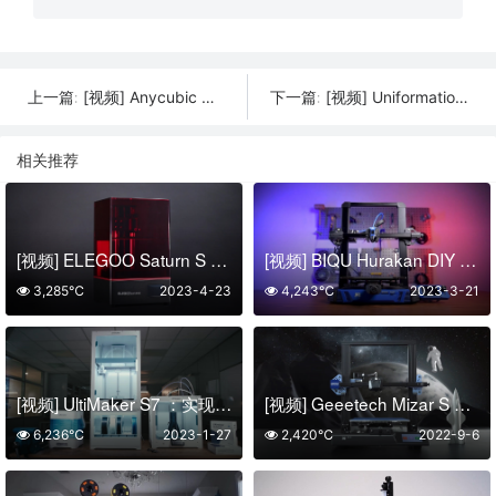
[视频] Anycubic 的 LightTurbo 2.0 光源方案
[视频] Uniformation GKone 10.1” 5K 光固化3D打印机
上一篇:
下一篇:
相关推荐
[视频] ELEGOO Saturn S 9.1寸4K 单色LCD光固化3D打印机
[视频] BIQU Hurakan DIY 3D Printer 一款高性价比的3D打印机
3,285℃
2023-4-23
4,243℃
2023-3-21
[视频] UltiMaker S7 ：实现打印成功的新水平
[视频] Geeetech Mizar S 一款具有双调平系统的3D打印机
6,236℃
2023-1-27
2,420℃
2022-9-6