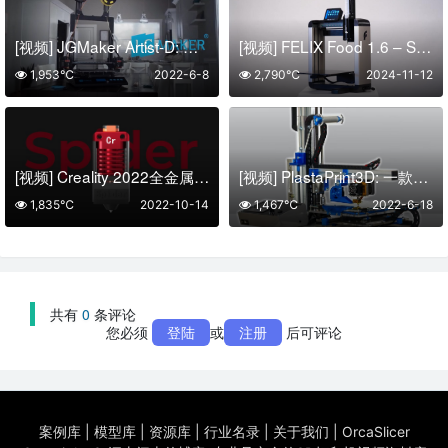
[视频] JGMaker Artist-D: 独立双挤出3D打印机
[视频] FELIX Food 1.6 – Single Head 食品3D打印机
1,953℃
2022-6-8
2,790℃
2024-11-12
[视频] Creality 2022全金属高温热端套件：蜘蛛 高达 300℃
[视频] PlastaPrint3D: 一款专业、精确、强大且易于使用的3D打印机
1,835℃
2022-10-14
1,467℃
2022-6-18
共有
0
条评论
您必须
登陆
或
注册
后可评论
案例库
|
模型库
|
资源库
|
行业名录
|
关于我们
|
OrcaSlicer