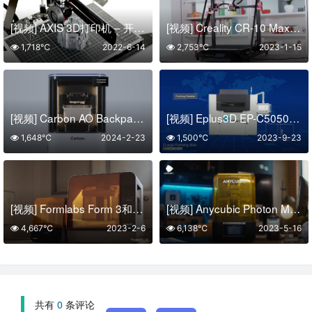
[视频] AXIS 3D打印机 – 开源 DIY套件
[视频] Creality CR-10 Max 3D打印机 大而稳 快而精
1,718℃
2022-6-14
2,753℃
2023-1-15
[视频] Carbon AO Backpack：适用于M3的全天候生产系统
[视频] Eplus3D EP-C5050砂型蜡型3D打印机
1,648℃
2024-2-23
1,500℃
2023-9-23
[视频] Formlabs Form 3和Form 3L介绍：搭载 Low Force Stereolithography (LFS) 技术
[视频] Anycubic Photon Mono M5s 10.1寸12K LCD 光固化打印机 像大师一样打印
4,667℃
2023-2-6
6,138℃
2023-5-16
共有
0
条评论