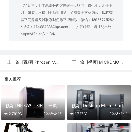
【特别声明】本站部分内容来源于互联网，仅供个人用于学
习、研究，不得用于商业用途。如有关于文章内容、版权或
其它问题请及时联系我们修正或删除（微信：18923725282
/ 邮箱：454884888@qq.com）。 如若转载，请注明出处：
https://f3s.cn/vit-3d/
[视频] Phrozen Make | 专业 LCD 3D打印机触手可及
[视频] MICROMOLDER：全自动桌面级台式注塑机
上一篇:
下一篇:
相关推荐
[视频] NEXA3D XiP ：一款超快的桌面树脂 3D打印机
[视频] Desktop Metal Studio System™：简单安全经济高效的金属3D打印系统
2,791℃
2022-8-17
1,797℃
2023-9-11