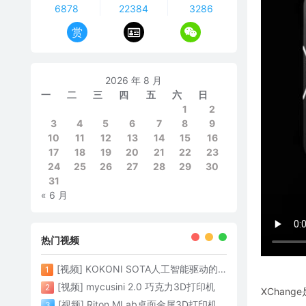
6878
22384
3286
赏
2026 年 8 月
一
二
三
四
五
六
日
1
2
3
4
5
6
7
8
9
10
11
12
13
14
15
16
17
18
19
20
21
22
23
24
25
26
27
28
29
30
31
« 6 月
热门视频
[视频] KOKONI SOTA人工智能驱动的3D打印革命 倒立打印600mm/s
1
[视频] mycusini 2.0 巧克力3D打印机
2
XChan
[视频] Riton MLab桌面金属3D打印机：体积小性能强大
3