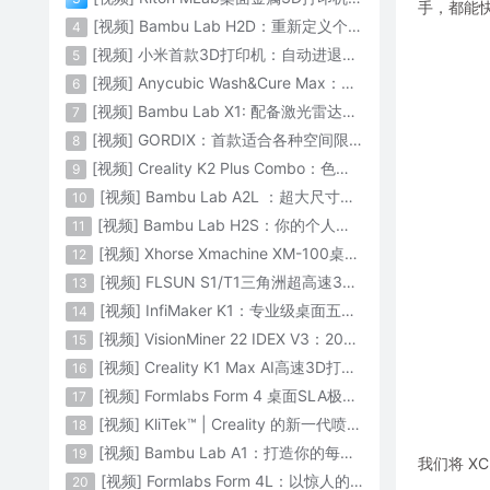
手，都能
[视频] Bambu Lab H2D：重新定义个人智造
4
[视频] 小米首款3D打印机：自动进退料、AI云切片、人脸拍照建模 3D玩家兴趣首选
5
[视频] Anycubic Wash&Cure Max：清洗+后固化二合一设备
6
[视频] Bambu Lab X1: 配备激光雷达和人工智能的CoreXY彩色3D打印机
7
[视频] GORDIX：首款适合各种空间限制的3合1便携式数控机床
8
[视频] Creality K2 Plus Combo：色彩与尺寸的史诗级飞跃
9
[视频] Bambu Lab A2L ：超大尺寸家用打印机 告别拆件 轻松一体成型
10
[视频] Bambu Lab H2S：你的个人智造中心
11
[视频] Xhorse Xmachine XM-100桌面级五轴CNC机床：卓越的精度和效率
12
[视频] FLSUN S1/T1三角洲超高速3D打印机 打印速度1200mm/s
13
[视频] InfiMaker K1：专业级桌面五轴数控机床
14
[视频] VisionMiner 22 IDEX V3：2024年最佳工程材料3D打印机
15
[视频] Creality K1 Max AI高速3D打印机：600mm/s打印速度 史诗般的飞跃
16
[视频] Formlabs Form 4 桌面SLA极速3D打印机 工业级打印质量
17
[视频] KliTek™ | Creality 的新一代喷嘴更换系统
18
[视频] Bambu Lab A1：打造你的每一份热爱
19
我们将 X
[视频] Formlabs Form 4L：以惊人的速度获得工业级部件
20