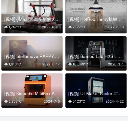
[视频] gMax: 一款全新的大型桌面 3D 打印机
[视频] HotRod Henry机械增压 —— 终极3D打印机
1,747℃
2022-6-10
2,177℃
2022-6-18
[视频] Stellamove RAPPY: 带位置反馈控制系统的3D打印机
[视频] Bambu Lab H2S：你的个人智造中心
1,613℃
2022-6-17
10,049℃
2026-3-1
[视频] Kidoodle MiniBox A1儿童3D打印机 开箱和首次使用引导
[视频] UltiMaker Factor 4：工业级性能 可靠且可重复
2,253℃
2024-7-6
5,123℃
2024-4-22