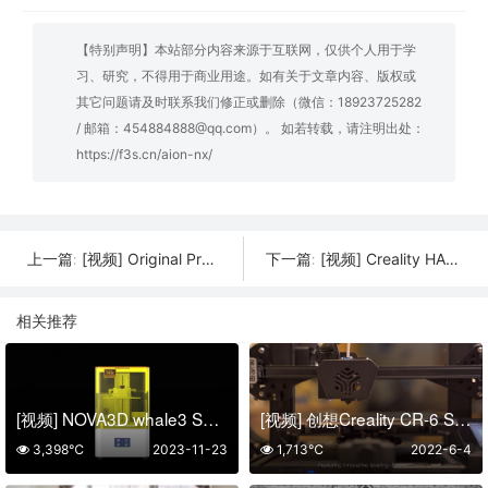
【特别声明】本站部分内容来源于互联网，仅供个人用于学
习、研究，不得用于商业用途。如有关于文章内容、版权或
其它问题请及时联系我们修正或删除（微信：18923725282
/ 邮箱：454884888@qq.com）。 如若转载，请注明出处：
https://f3s.cn/aion-nx/
[视频] Original Prusa XL 一款配备5个独立工具头大型CoreXY 3D打印机
[视频] Creality HALOT-MAX 专业级大尺寸LCD光固化3D打印机
上一篇:
下一篇:
相关推荐
[视频] NOVA3D whale3 Super&Ultra：首款10寸14K LCD光固化3D打印机
[视频] 创想Creality CR-6 SE 免调平DIY FDM3D打印机
3,398℃
2023-11-23
1,713℃
2022-6-4