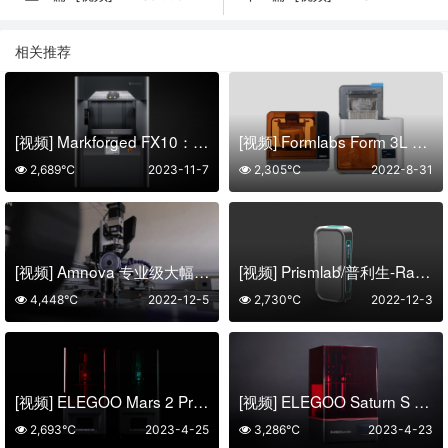
相关推荐
[视频] Markforged FX10：最新一代复合材料3D打印机增强您的制造能力
[视频] Formlabs Form 3L 和 Form 3BL 生态系统介绍
2,689℃
2023-11-7
2,305℃
2022-8-31
[视频] Amnova 专业级大幅面FDM 3D打印机 宣传视频
[视频] Prismlab/普利生-Rapid-400 系列 3D 打印机
4,448℃
2022-12-5
2,730℃
2022-12-3
[视频] ELEGOO Mars 2 Pro 6.08寸2K 单色LCD光固化3D打印机
[视频] ELEGOO Saturn S 9.1寸4K 单色LCD光固化3D打印机
2,693℃
2023-4-25
3,286℃
2023-4-23