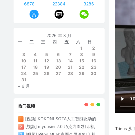
6878
22384
3286
赏
2026 年 8 月
一
二
三
四
五
六
日
1
2
3
4
5
6
7
8
9
10
11
12
13
14
15
16
17
18
19
20
21
22
23
24
25
26
27
28
29
30
31
« 6 月
热门视频
[视频] KOKONI SOTA人工智能驱动的3D打印革命 倒立打印600mm/s
1
[视频] mycusini 2.0 巧克力3D打印机
2
Trinu
[视频] Riton MLab桌面金属3D打印机：体积小性能强大
3