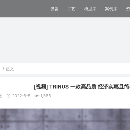
设备
工艺
模型库
案例库
资
备
/
正文
[视频] TRINUS 一款高品质 经济实惠
士
2022-6-5
1,586