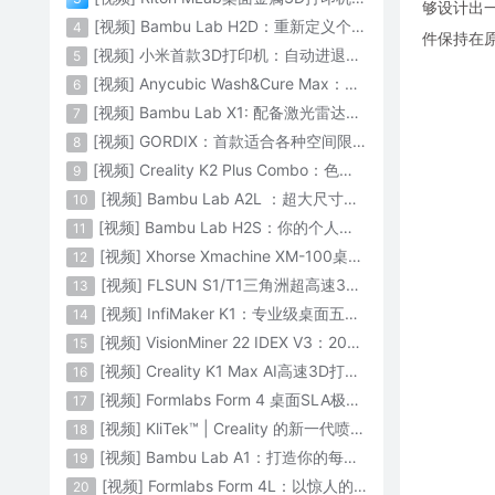
够设计出一
[视频] Bambu Lab H2D：重新定义个人智造
4
件保持在
[视频] 小米首款3D打印机：自动进退料、AI云切片、人脸拍照建模 3D玩家兴趣首选
5
[视频] Anycubic Wash&Cure Max：清洗+后固化二合一设备
6
[视频] Bambu Lab X1: 配备激光雷达和人工智能的CoreXY彩色3D打印机
7
[视频] GORDIX：首款适合各种空间限制的3合1便携式数控机床
8
[视频] Creality K2 Plus Combo：色彩与尺寸的史诗级飞跃
9
[视频] Bambu Lab A2L ：超大尺寸家用打印机 告别拆件 轻松一体成型
10
[视频] Bambu Lab H2S：你的个人智造中心
11
[视频] Xhorse Xmachine XM-100桌面级五轴CNC机床：卓越的精度和效率
12
[视频] FLSUN S1/T1三角洲超高速3D打印机 打印速度1200mm/s
13
[视频] InfiMaker K1：专业级桌面五轴数控机床
14
[视频] VisionMiner 22 IDEX V3：2024年最佳工程材料3D打印机
15
[视频] Creality K1 Max AI高速3D打印机：600mm/s打印速度 史诗般的飞跃
16
[视频] Formlabs Form 4 桌面SLA极速3D打印机 工业级打印质量
17
[视频] KliTek™ | Creality 的新一代喷嘴更换系统
18
[视频] Bambu Lab A1：打造你的每一份热爱
19
[视频] Formlabs Form 4L：以惊人的速度获得工业级部件
20