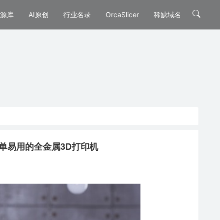
源库
AI原创
行业名录
OrcaSlicer
稀缺域名
且简单易用的全金属3D打印机