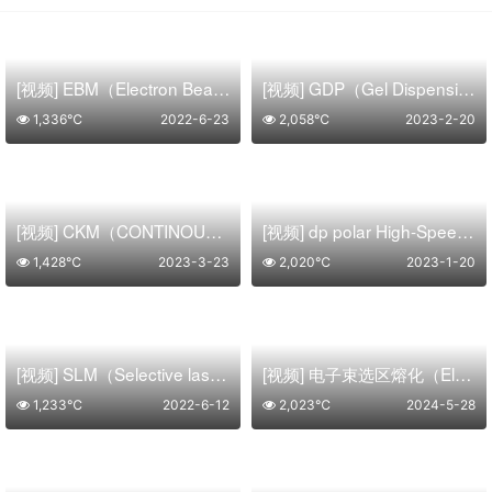
[视频] EBM（Electron Beam Melting）电子束熔化成形技术详细介绍
[视频] GDP（Gel Dispensing Printing）凝胶点胶打印成型技术介绍
1,336℃
2022-6-23
2,058℃
2023-2-20
[视频] CKM（CONTINOUS KINETIC MIXING）连续动力混合3D打印工艺
[视频] dp polar High-Speed Rotative (HSR)高速旋转3D打印技术工艺
1,428℃
2023-3-23
2,020℃
2023-1-20
[视频] SLM（Selective laser melting）选择性激光熔化快速成型技术及工艺详细介绍
[视频] 电子束选区熔化（Electron Beam Selective Melting，EBSM®）成型原理介绍
1,233℃
2022-6-12
2,023℃
2024-5-28