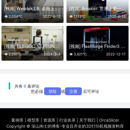
[视频] Weistek L6: 桌面上的下一代 2K LCD 3D 打印机
[视频] Amaker: 世界上第一台双 ARM 开源3D打印机
2,534℃
2022-6-12
1,113℃
2022-6-13
[视频] ELEGOO NEPTUNE 4 PRO : 高速打印、Klipper高速静音主板 FDM 3D打印机
[视频] Flashforge Finder3 桌面级3D打印机性价比之王
2,291℃
2024-3-4
3,621℃
2022-12-17
共有
0
条评论
您必须
登陆
或
注册
后可评论
案例库
|
模型库
|
资源库
|
行业名录
|
关于我们
|
OrcaSlicer
Copyright ©
深山闲士的博客-专业且齐全的3D打印机视频资料库