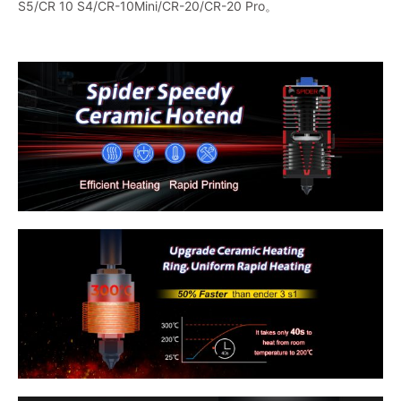
S5/CR 10 S4/CR-10Mini/CR-20/CR-20 Pro。