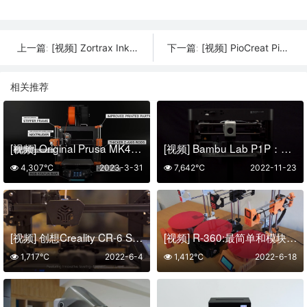
[视频] Zortrax Inkspire 2 8.9寸 LCD 3D打印机 自动进退料 断电续打
[视频] PioCreat PioNext D128 12.8″6K LCD黑白屏专业牙科3D打印机
上一篇:
下一篇:
相关推荐
[视频] Original Prusa MK4 – 永远完美的第一层 | 32 位板 | Nextruder | 输入整形器
[视频] Bambu Lab P1P：拓竹制造 由你创造
4,307℃
2023-3-31
7,642℃
2022-11-23
[视频] 创想Creality CR-6 SE 免调平DIY FDM3D打印机
[视频] R-360:最简单和模块化的3D打印机！
1,717℃
2022-6-4
1,412℃
2022-6-18