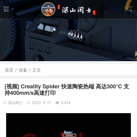
首页
/
设备
/
正文
[视频] Creality Spider 快速陶瓷热端 高达300°C 支
持400mm/s高速打印
深山闲士
2023-3-17
3,514