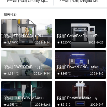
[视频] Creality Spider 快速陶瓷热端 高达300°C 支持400mm/s高速打印
[视频] Mingda Magician X2 FDM 3D打印机 ：设计无限 魔法无限
上一篇:
下一篇:
相关推荐
[视频] TRONXY D01 PLUS GUARD V2 CoreXY结构一体直驱3D打印机
[视频] CreatBot D1000/F1000超大尺寸工业级FDM 3D打印机
3,779℃
2023-1-14
1,520℃
2023-9-25
[视频] DWS DFAB ：打开数字牙科革命的大门
[视频] Rownd CNC Lathe：终极数控车床开启您的创意之旅
3,334℃
2022-11-14
1,865℃
2023-8-2
[视频] CUBICON MAX300：世界上第一台355nm自上而下的SLA 3D打印机
[视频] Phrozen Make | 专业 LCD 3D打印机触手可及
2,655℃
2023-12-8
1,615℃
2022-6-7