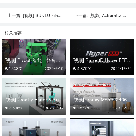
[视频] SUNLU FilaDryer S4 FDM长丝干燥机：2023年长丝干燥最佳解决方案
[视频] Ackuretta CURIE Plus：适用于牙科3D打印的终极UV固化站
上一篇:
下一篇:
相关推荐
[视频] Plybot: 智能、静音、易于使用的带臂 3D 打印机
[视频] Raise3D Hyper FFF™ | 附加生产力 改变游戏规则的技术
1,538℃
2022-6-10
4,370℃
2022-12-29
[视频] Creality Ender-5 Plus 大尺寸DIY整机套件 3D打印机
[视频] Tronxy Moore X4060大幅面陶瓷和粘土3D打印机
3,506℃
2023-1-12
2,557℃
2023-12-11