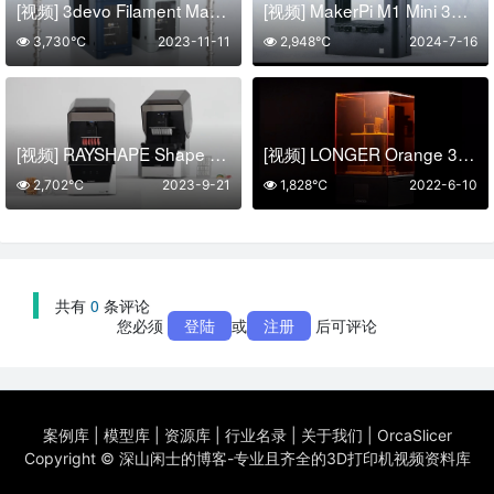
[视频] 3devo Filament Maker TWO Fusion和HighFlow：您的桌面细丝制造商解决方案
[视频] MakerPi M1 Mini 3D打印机：一键打印 无需调平
3,730℃
2023-11-11
2,948℃
2024-7-16
[视频] RAYSHAPE Shape 1+Dental齿科DLP 3D打印机：椅旁3D打印解决方案
[视频] LONGER Orange 30：可靠且最实惠的桌面 光固化3D打印机
2,702℃
2023-9-21
1,828℃
2022-6-10
共有
0
条评论
您必须
登陆
或
注册
后可评论
案例库
|
模型库
|
资源库
|
行业名录
|
关于我们
|
OrcaSlicer
Copyright ©
深山闲士的博客-专业且齐全的3D打印机视频资料库