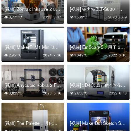
[视频] Zortrax Inkspire 2 8.9寸 LCD 3D打印机 自动进退料 断电续打
[视频] 铂力特BLT-S800十激光金属3D打印系统：“铂”之重器 追光而舞
3,771℃
2023-3-17
1,509℃
2023-10-9
[视频] MakerPi M1 Mini 3D打印机：一键打印 无需调平
[视频] EinScan-S：用于 3D 打印的快速、准确、安全的3D扫描仪
2,951℃
2024-7-16
1,049℃
2022-6-10
[视频] Anycubic Kobra 2 FDM 3D打印机 以实惠的价格带来5倍的打印速度
[视频] 3D4C: 真正的4色混合3D打印机(CMYK )
3,825℃
2023-5-16
2,858℃
2022-6-18
[视频] The Palette：进化的3D打印 – 3D打印机多色打印模块
[视频] MakerBot Sketch Sprint：当速度遇见创新