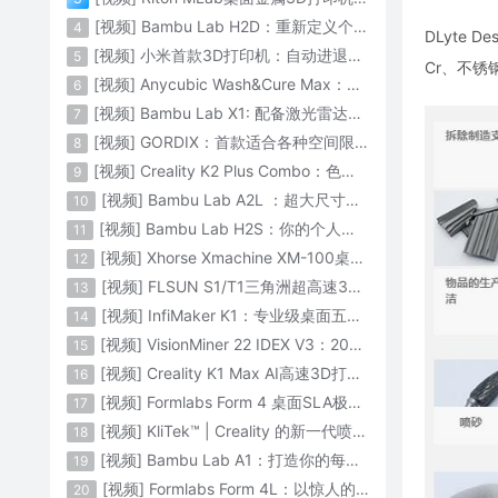
[视频] Bambu Lab H2D：重新定义个人智造
4
DLyte 
[视频] 小米首款3D打印机：自动进退料、AI云切片、人脸拍照建模 3D玩家兴趣首选
5
Cr、不锈
[视频] Anycubic Wash&Cure Max：清洗+后固化二合一设备
6
[视频] Bambu Lab X1: 配备激光雷达和人工智能的CoreXY彩色3D打印机
7
[视频] GORDIX：首款适合各种空间限制的3合1便携式数控机床
8
[视频] Creality K2 Plus Combo：色彩与尺寸的史诗级飞跃
9
[视频] Bambu Lab A2L ：超大尺寸家用打印机 告别拆件 轻松一体成型
10
[视频] Bambu Lab H2S：你的个人智造中心
11
[视频] Xhorse Xmachine XM-100桌面级五轴CNC机床：卓越的精度和效率
12
[视频] FLSUN S1/T1三角洲超高速3D打印机 打印速度1200mm/s
13
[视频] InfiMaker K1：专业级桌面五轴数控机床
14
[视频] VisionMiner 22 IDEX V3：2024年最佳工程材料3D打印机
15
[视频] Creality K1 Max AI高速3D打印机：600mm/s打印速度 史诗般的飞跃
16
[视频] Formlabs Form 4 桌面SLA极速3D打印机 工业级打印质量
17
[视频] KliTek™ | Creality 的新一代喷嘴更换系统
18
[视频] Bambu Lab A1：打造你的每一份热爱
19
[视频] Formlabs Form 4L：以惊人的速度获得工业级部件
20