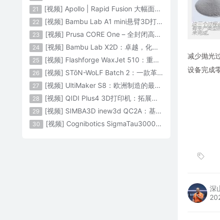
[视频] Apollo | Rapid Fusion 大幅面颗粒3D打印系统
21
[视频] Bambu Lab A1 mini悬臂3D打印机：让多色打印成为标配
22
[视频] Prusa CORE One – 全封闭高速CoreXY 3D打印机配备主动腔体温度控制
23
[视频] Bambu Lab X2D：卓越，化繁为简！
24
减少抛光过
[视频] Flashforge WaxJet 510：重新定义精度 专为K金珠宝铸造而生
25
设备完成
[视频] STōN-WoLF Batch 2：一款革命性的“飞行龙门架”3D打印机
26
[视频] UltiMaker S8：欧洲制造的最快的桌面双材料专业3D打印机
27
[视频] QIDI Plus4 3D打印机：拓展您的想象力
28
[视频] SIMBA3D inew3d QC2A：基于AI建模的桌面全彩色3D打印机
29
[视频] Cognibotics SigmaTau3000 轻型机器人：智能制造的未来
30
深
20