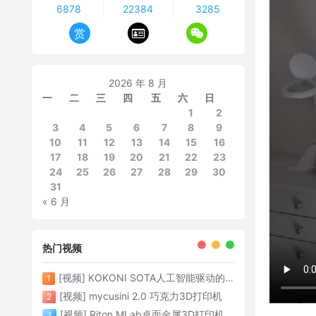
6878
22384
3285
赏
2026 年 8 月
一
二
三
四
五
六
日
1
2
3
4
5
6
7
8
9
10
11
12
13
14
15
16
17
18
19
20
21
22
23
24
25
26
27
28
29
30
31
« 6 月
热门视频
[视频] KOKONI SOTA人工智能驱动的3D打印革命 倒立打印600mm/s
1
[视频] mycusini 2.0 巧克力3D打印机
2
[视频] Riton MLab桌面金属3D打印机：体积小性能强大
3