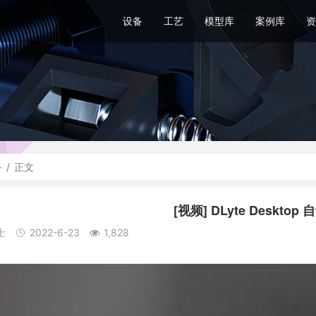
设备
工艺
模型库
案例库
资
备
/
正文
[视频] DLyte Deskto
士
2022-6-23
1,828