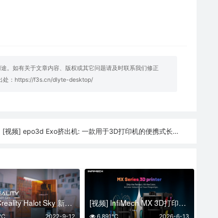
用途。如有关于文章内容、版权或其它问题请及时联系我们修正
明出处：
https://f3s.cn/dlyte-desktop/
[视频] epo3d Exo挤出机: 一款用于3D打印机的便携式长丝挤出机
:
[视频] Creality Halot Sky 新一代旗舰树脂3d打印机
[视频] InfiMech MX 3D打印机：8个工具头 效率提升8倍 浪费减少8倍
9℃
2022-9-12
6,891℃
2026-6-13