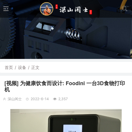
首页
/
设备
/
正文
[视频] 为健康饮食而设计: Foodini 一台3D食物打印
机
深山闲士
2022-6-14
2,357