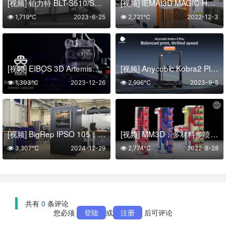
[视频] 铂力特 BLT-S510/S515 大尺寸零件专用金属增材制造系统
[视频] IEMAI3D MAGIC-HT-M 3D 高温 PEEK 3D打印机
1,719℃
2023-6-25
2,721℃
2022-12-3
[视频] EIBOS 3D Artemis近端挤出机
[视频] Anycubic Kobra2 Plus：高速FDM 3D打印机 智能且易用
1,303℃
2023-12-26
2,996℃
2023-9-5
[视频] BigRep IPSO 105：价格极具竞争力的工业3D打印机
[视频] MM3D：多材料多喷嘴3D打印体素化软物质的设计和制造
3,207℃
2024-12-29
2,774℃
2022-8-28
共有
0
条评论
您必须
登陆
或
注册
后可评论