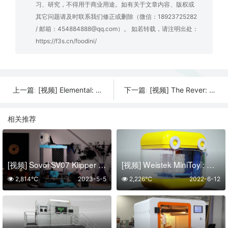
习、研究，不得用于商业用途。如有关于文章内容、版权或
其它问题请及时联系我们修正或删除（微信：18923725282
/ 邮箱：454884888@qq.com）。 如若转载，请注明出处：
https://f3s.cn/foodini/
[视频] Elemental: 世界上第一台压力控制的3D打印机
[视频] The Rever: 享受3D打印的有趣而灵活的方式
上一篇:
下一篇:
相关推荐
[视频] Sovol SV07 Klipper 直驱FDM 3D打印机 打印速度 250mm/s
[视频] Weistek MiniToy : 迷你玩具3D打印机
2,814℃
2023-5-5
2,226℃
2022-6-12