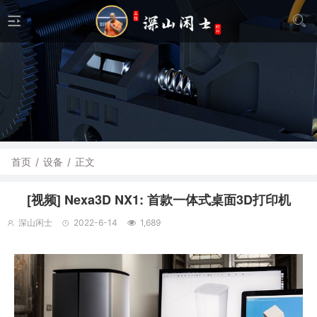
首页
/
设备
/
正文
[视频] Nexa3D NX1: 首款一体式桌面3D打印机
深山闲士
2022-6-14
1,689