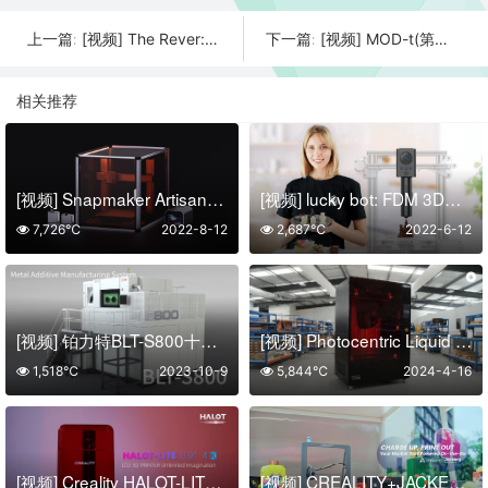
[视频] The Rever: 享受3D打印的有趣而灵活的方式
[视频] MOD-t(第二代)3D打印机: 更好 更快 更聪明
上一篇:
下一篇:
相关推荐
[视频] Snapmaker Artisan：工匠三合一3D打印机 打造桌面级个人工坊
[视频] lucky bot: FDM 3D打印机的平价食品挤压机
7,726℃
2022-8-12
2,687℃
2022-6-12
[视频] 铂力特BLT-S800十激光金属3D打印系统：“铂”之重器 追光而舞
[视频] Photocentric Liquid Crystal Titan世界上最大的 LCD光固化3D打印机
1,518℃
2023-10-9
5,844℃
2024-4-16
[视频] Creality HALOT-LITE 8.9” 4K LCD 光固化3D打印机
[视频] CREALITY+JACKERY：创造力与力量 随时待命