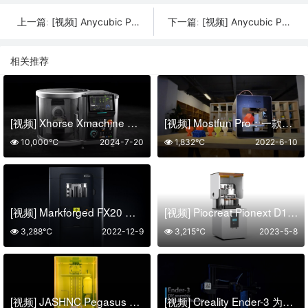
[视频] Anycubic Photon Mono M7：与您的创造力完美匹配
[视频] Anycubic Photon Mono 4：7 英寸10K高清屏入门级LCD光固化3D打印机
上一篇:
下一篇:
相关推荐
[视频] Xhorse Xmachine XM-100桌面级五轴CNC机床：卓越的精度和效率
[视频] Mostfun Pro：一款可靠的即插即用 Intel Inside FDM 桌面3D打印机
10,000℃
2024-7-20
1,832℃
2022-6-10
[视频] Markforged FX20 支持 ULTEM™ 灯丝的大幅面 3D 打印机
[视频] Piocreat Pionext D160 一站式医疗牙科打印解决方案
3,288℃
2022-12-9
3,215℃
2023-5-8
[视频] JASHNC Pegasus 8K LCD 光固化3D打印机
[视频] Creality Ender-3 为大众性价比而生 DIY经典款3D打印机