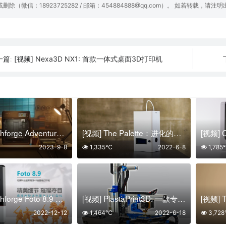
或删除（微信：18923725282 / 邮箱：454884888@qq.com）。 如若转载，请注
[视频] Nexa3D NX1: 首款一体式桌面3D打印机
一篇:
[视频] Flashforge Adventurer 5M/5M Pro: 九大核心技术革新高速更高效
[视频] The Palette：进化的3D打印 – 3D打印机多色打印模块
2023-9-8
1,335℃
2022-6-8
1,78
[视频] Flashforge Foto 8.9 高清4K光固化打印机
[视频] PlastaPrint3D: 一款专业、精确、强大且易于使用的3D打印机
2022-12-12
1,464℃
2022-6-18
3,72