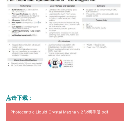
点击下载：
Photocentric Liquid Crystal Magna v.2 说明手册.pdf