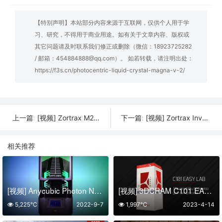
【特别声明】本站部分内容来源于互联网，仅供个人用于学
习、研究，不得用于商业用途。如有关于文章内容、版权或
其它问题请及时联系我们修正或删除（微信：18923725282
/ 邮箱：454884888@qq.com）。 如若转载，请注明出处：
https://f3s.cn/photocentric-liquid-crystal-magna-v-2/
[视频] Zortrax M200 Plus FDM 3D打印机 专为长期可靠、连续运行而设计
[视频] Zortrax Inventure FDM 3D打印机 适合您发明的紧凑型工具
上一篇:
下一篇:
相关推荐
[视频] Anycubic Photon Nex 定义未来
[视频] 3DCRAM C101 EASY LAB – 开发您自己的陶瓷3D打印流程
5,225℃
2022-9-7
1,997℃
2023-4-14