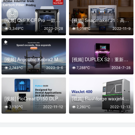
[视频] Qidi X-CF Pro 一款专为打印碳纤维和尼龙而设计工业级FFF 3D打印机
[视频] Snapmaker J1：高速独立双挤出3D打印机
3,349℃
2023-2-28
5,058℃
2022-11-9
[视频] Anycubic Kobra2 Max：高速巨舰 88L打印体积 智能且易用
[视频] DUPLEX S2：重新定义树脂3D打印机
2,743℃
2023-9-6
7,288℃
2024-7-28
[视频] PioCreat D150 DLP 牙科 光固化3D打印机
[视频] Flashforge waxjet400 大尺寸多喷嘴喷蜡3D打印机
3,130℃
2022-11-12
2,260℃
2022-12-13