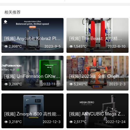
相关推荐
[视频] Anycubic Kobra2 Plus：高速FDM 3D打印机 智能且易用
[视频] The Beast: 大型精密 4x 挤出机 3D打印机
2,998℃
2023-9-5
1,545℃
2022-6-10
[视频] UniFormation GKtwo 8K 10.3英寸LCD光固化3D打印机
[视频] 2023版 全新 Original Prusa i3 MK3S+ 3D打印机
3,266℃
2022-11-11
5,240℃
2023-2-3
[视频] Zmorph i500 高性能 3D打印机
[视频] ANYCUBIC Mega Zero 适合初学者的最实惠的FDM 3D打印机
3,218℃
2022-12-3
2,517℃
2022-12-24