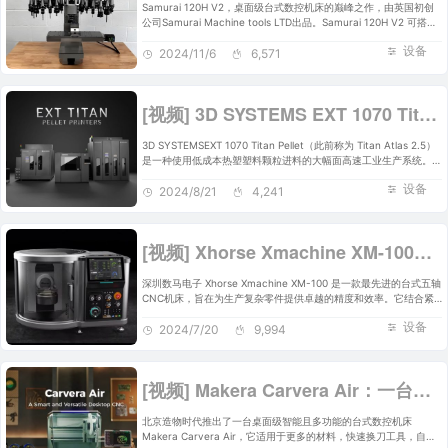
Samurai 120H V2，桌面级台式数控机床的巅峰之作，由英国初创
公司Samurai Machine tools LTD出品。Samurai 120H V2 可搭载
28种工具头，并能在4秒内更换任何工具头，具有 THK HSR 直线导
设备
轨、C3 精密研磨 THK 滚珠丝杠、更坚硬的框架材料、使用 NSK 超
2024/11/6
6,571
精密主轴轴承的 12K RPM 1.5kW Samurai 主轴。
[视频] 3D SYSTEMS EXT 1070 Titan Pellet增减一体工业级大幅面高速3D打印机
3D SYSTEMSEXT 1070 Titan Pellet（此前称为 Titan Atlas 2.5）
是一种使用低成本热塑塑料颗粒进料的大幅面高速工业生产系统。基
本装置包含单颗粒挤出机，但最多可定制三个工具头，包括第二台颗
设备
粒挤出机、细丝挤出机和 3 轴数控主轴。EXT 1070 是生产中到大型
2024/8/21
4,241
部件的理想选择，适用于从模具到最终用途部件模型等应用。
[视频] Xhorse Xmachine XM-100桌面级五轴CNC机床：卓越的精度和效率
深圳数马电子 Xhorse Xmachine XM-100 是一款最先进的台式五轴
CNC机床，旨在为生产复杂零件提供卓越的精度和效率。它结合紧
凑的设计和强大的加工能力，为各种材料和加工任务提供了理想的解
设备
决方案。
2024/7/20
9,994
[视频] Makera Carvera Air：一台桌面级智能且多功能的台式数控机床
北京造物时代推出了一台桌面级智能且多功能的台式数控机床
Makera Carvera Air，它适用于更多的材料，快速换刀工具，自动