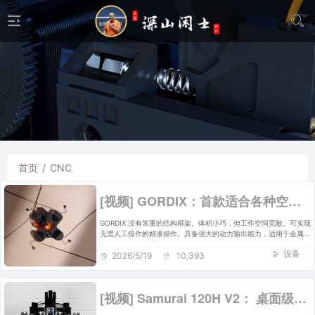
首页
/
CNC
[视频] GORDIX：首款适合各种空间限制的3合1便携式数控机床
GORDIX 没有笨重的结构框架。体积小巧，但工作空间宽敞。可实现
无需人工操作的精准操作。具备强大的动力输出能力，适用于金属加
工等应用场景。
设备
2026/5/19
10,393
[视频] Samurai 120H V2： 桌面级台式数控机床的巅峰之作