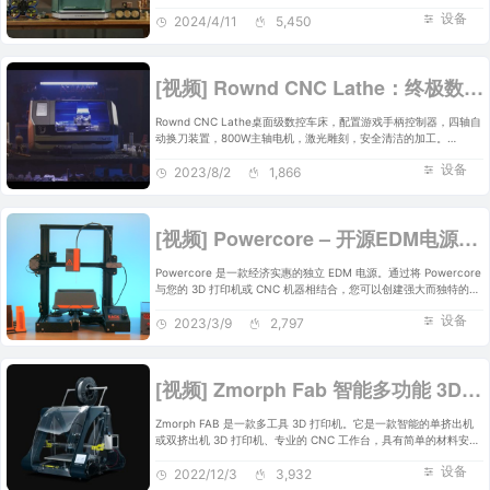
探测和调平，第四轴，激光雕刻，一体化CAM软件等功能，目前在
设备
kickstarter开启众筹。
2024/4/11
5,450
[视频] Rownd CNC Lathe：终极数控车床开启您的创意之旅
Rownd CNC Lathe桌面级数控车床，配置游戏手柄控制器，四轴自
动换刀装置，800W主轴电机，激光雕刻，安全清洁的加工。
ROWND经过精心设计，可确保愉悦、无缝的用户体验。
设备
2023/8/2
1,866
[视频] Powercore – 开源EDM电源将您的3D打印机转换为EDM机器
Powercore 是一款经济实惠的独立 EDM 电源。通过将 Powercore
与您的 3D 打印机或 CNC 机器相结合，您可以创建强大而独特的
EDM 机器！
设备
2023/3/9
2,797
[视频] Zmorph Fab 智能多功能 3D打印机
Zmorph FAB 是一款多工具 3D 打印机。它是一款智能的单挤出机
或双挤出机 3D 打印机、专业的 CNC 工作台，具有简单的材料安装
解决方案和厚浆挤出机，具有广泛的实验应用、材料、研究和定制装
设备
饰潜力。
2022/12/3
3,932