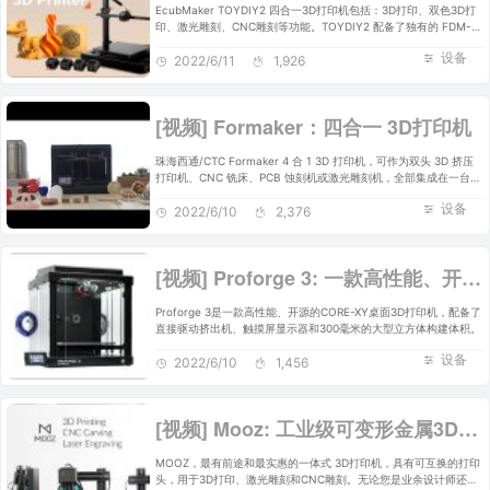
EcubMaker TOYDIY2 四合一3D打印机包括：3D打印、双色3D打
印、激光雕刻、CNC雕刻等功能。TOYDIY2 配备了独有的 FDM-
Dual ToolHead，可让您在一次打印中使用多种颜色进行打印。
设备
2022/6/11
1,926
[视频] Formaker：四合一 3D打印机
珠海西通/CTC Formaker 4 合 1 3D 打印机，可作为双头 3D 挤压
打印机、CNC 铣床、PCB 蚀刻机或激光雕刻机，全部集成在一台机
器中。
设备
2022/6/10
2,376
[视频] Proforge 3: 一款高性能、开源的CORE-XY双挤出桌面3D打印机
Proforge 3是一款高性能、开源的CORE-XY桌面3D打印机，配备了
直接驱动挤出机、触摸屏显示器和300毫米的大型立方体构建体积。
设备
2022/6/10
1,456
[视频] Mooz: 工业级可变形金属3D打印机 – CNC+激光雕刻+3D打印
MOOZ，最有前途和最实惠的一体式 3D打印机，具有可互换的打印
头，用于3D打印、激光雕刻和CNC雕刻。无论您是业余设计师还是