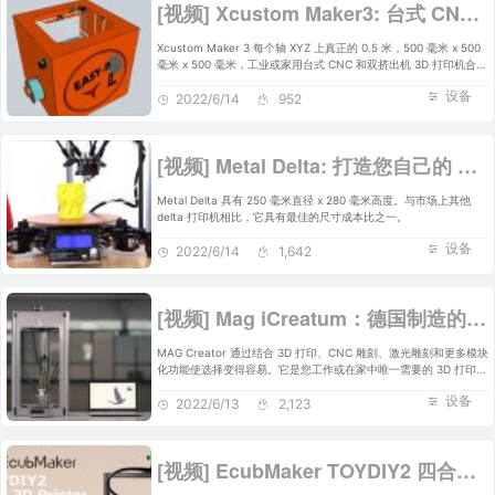
[视频] Xcustom Maker3: 台式 CNC 和双挤出机3D打印机
Xcustom Maker 3 每个轴 XYZ 上真正的 0.5 米，500 毫米 x 500
毫米 x 500 毫米，工业或家用台式 CNC 和双挤出机 3D 打印机合二
为一
设备
2022/6/14
952
[视频] Metal Delta: 打造您自己的 金属三角洲3D打印机！
Metal Delta 具有 250 毫米直径 x 280 毫米高度。与市场上其他
delta 打印机相比，它具有最佳的尺寸成本比之一。
设备
2022/6/14
1,642
[视频] Mag iCreatum：德国制造的多合一 3D打印机
MAG Creator 通过结合 3D 打印、CNC 雕刻、激光雕刻和更多模块
化功能使选择变得容易。它是您工作或在家中唯一需要的 3D 打印
机。
设备
2022/6/13
2,123
[视频] EcubMaker TOYDIY2 四合一 3D打印机