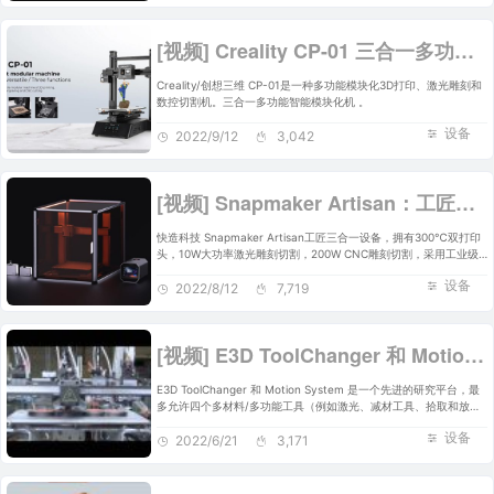
[视频] Creality CP-01 三合一多功能智能模块化机
Creality/创想三维 CP-01是一种多功能模块化3D打印、激光雕刻和
数控切割机。三合一多功能智能模块化机 。
设备
2022/9/12
3,042
[视频] Snapmaker Artisan：工匠三合一3D打印机 打造桌面级个人工坊
快造科技 Snapmaker Artisan工匠三合一设备，拥有300℃双打印
头，10W大功率激光雕刻切割，200W CNC雕刻切割，采用工业级
传输技术的线性模块，400×400×400mm大工作区，快速更换工具
设备
头、平台和热端，7" 触摸屏，全新UI，免费三合一软件：
2022/8/12
7,719
Snapmaker Luban，及Snapmaker标志性的全金属设计。打造桌
面级个人工坊，值得拥有。
[视频] E3D ToolChanger 和 Motion System 套装
E3D ToolChanger 和 Motion System 是一个先进的研究平台，最
多允许四个多材料/多功能工具（例如激光、减材工具、拾取和放
置、粘贴挤出机、检查相机和您能想到的任何其他工具），在单次打
设备
印期间使用。
2022/6/21
3,171