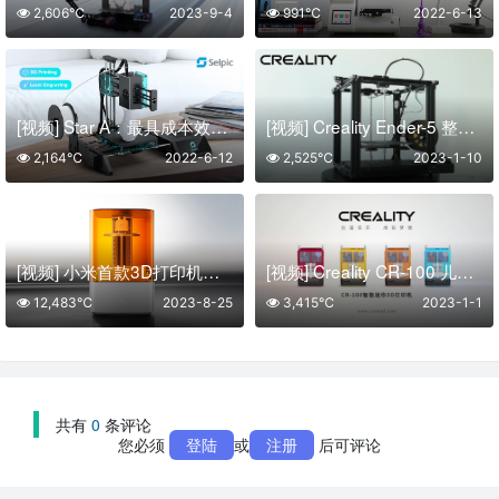
2,606℃
2023-9-4
991℃
2022-6-13
[视频] Star A：最具成本效益的多功能 3D打印机
[视频] Creality Ender-5 整机式DIY 3D打印机
2,164℃
2022-6-12
2,525℃
2023-1-10
[视频] 小米首款3D打印机：自动进退料、AI云切片、人脸拍照建模 3D玩家兴趣首选
[视频] Creality CR-100 儿童3D打印机 迷你益智玩具
12,483℃
2023-8-25
3,415℃
2023-1-1
共有
0
条评论
您必须
登陆
或
注册
后可评论