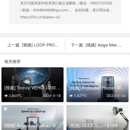
其它问题请及时联系我们修正或删除（微信：18923725282
/ 邮箱：454884888@qq.com）。 如若转载，请注明出处：
https://f3s.cn/duplex-s2/
[视频] LOOP PRO X+ 新型3D打印机：最大限度地提高您的生产效率
[视频] Asiga Max 2 专为超越而打造
上一篇:
下一篇:
相关推荐
[视频] Tronxy VEHO-1000-16：1000x1000x1600mm 320°c 高温直驱3D打印机
[视频] Anycubic Photon Mono 2 – 6.6寸4K LCD光固化3D打印机 初学者的首选
2,945℃
2024-5-18
3,621℃
2023-4-24
[视频] Anycubic Kobra2 Neo：最佳入门级高速FDM 3D打印机
[视频] GEEETECH E180-最佳迷你3D打印机 您的最佳选择！