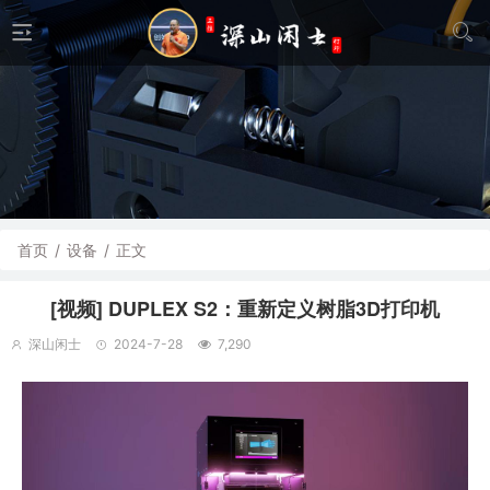
首页
/
设备
/
正文
[视频] DUPLEX S2：重新定义树脂3D打印机
深山闲士
2024-7-28
7,290