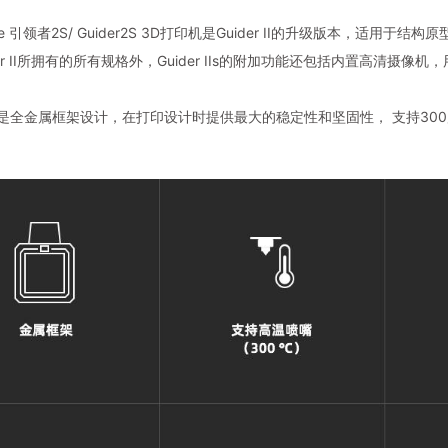
orge 引领者2S/ Guider2S 3D打印机是Guider II的升级版本，适用于
der II所拥有的所有规格外，Guider IIs的附加功能还包括内置高
r IIs是全金属框架设计，在打印设计时提供最大的稳定性和坚固性， 支持