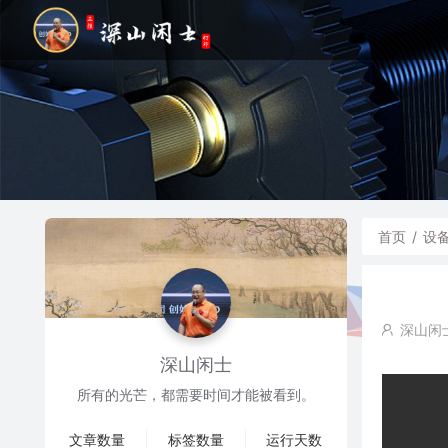
首页
/
设
深山闲
深山闲士
所有的光芒，都需要时间才能被看到。
文章数量
标签数量
运行天数