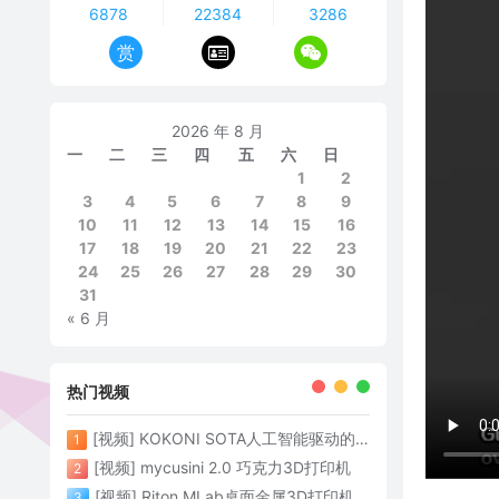
6878
22384
3286
赏
2026 年 8 月
一
二
三
四
五
六
日
1
2
3
4
5
6
7
8
9
10
11
12
13
14
15
16
17
18
19
20
21
22
23
24
25
26
27
28
29
30
31
« 6 月
热门视频
[视频] KOKONI SOTA人工智能驱动的3D打印革命 倒立打印600mm/s
1
[视频] mycusini 2.0 巧克力3D打印机
2
[视频] Riton MLab桌面金属3D打印机：体积小性能强大
3