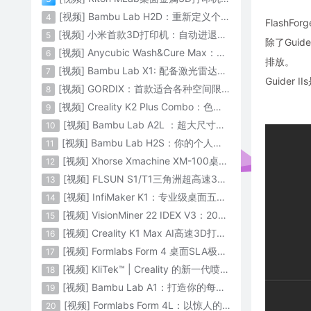
[视频] Bambu Lab H2D：重新定义个人智造
4
FlashF
[视频] 小米首款3D打印机：自动进退料、AI云切片、人脸拍照建模 3D玩家兴趣首选
5
除了Gui
[视频] Anycubic Wash&Cure Max：清洗+后固化二合一设备
6
排放。
[视频] Bambu Lab X1: 配备激光雷达和人工智能的CoreXY彩色3D打印机
7
Guide
[视频] GORDIX：首款适合各种空间限制的3合1便携式数控机床
8
[视频] Creality K2 Plus Combo：色彩与尺寸的史诗级飞跃
9
[视频] Bambu Lab A2L ：超大尺寸家用打印机 告别拆件 轻松一体成型
10
[视频] Bambu Lab H2S：你的个人智造中心
11
[视频] Xhorse Xmachine XM-100桌面级五轴CNC机床：卓越的精度和效率
12
[视频] FLSUN S1/T1三角洲超高速3D打印机 打印速度1200mm/s
13
[视频] InfiMaker K1：专业级桌面五轴数控机床
14
[视频] VisionMiner 22 IDEX V3：2024年最佳工程材料3D打印机
15
[视频] Creality K1 Max AI高速3D打印机：600mm/s打印速度 史诗般的飞跃
16
[视频] Formlabs Form 4 桌面SLA极速3D打印机 工业级打印质量
17
[视频] KliTek™ | Creality 的新一代喷嘴更换系统
18
[视频] Bambu Lab A1：打造你的每一份热爱
19
[视频] Formlabs Form 4L：以惊人的速度获得工业级部件
20