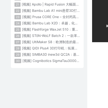
[视频] Apollo | Rapid Fusion 大幅面颗粒3D打印系统
21
[视频] Bambu Lab A1 mini悬臂3D打印机：让多色打印成为标配
22
[视频] Prusa CORE One – 全封闭高速CoreXY 3D打印机配备主动腔体温度控制
23
[视频] Bambu Lab X2D：卓越，化繁为简！
24
[视频] Flashforge WaxJet 510：重新定义精度 专为K金珠宝铸造而生
25
[视频] STōN-WoLF Batch 2：一款革命性的“飞行龙门架”3D打印机
26
[视频] UltiMaker S8：欧洲制造的最快的桌面双材料专业3D打印机
27
[视频] QIDI Plus4 3D打印机：拓展您的想象力
28
[视频] SIMBA3D inew3d QC2A：基于AI建模的桌面全彩色3D打印机
29
[视频] Cognibotics SigmaTau3000 轻型机器人：智能制造的未来
30