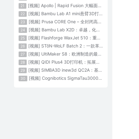
[视频] Apollo | Rapid Fusion 大幅面颗粒3D打印系统
21
[视频] Bambu Lab A1 mini悬臂3D打印机：让多色打印成为标配
22
[视频] Prusa CORE One – 全封闭高速CoreXY 3D打印机配备主动腔体温度控制
23
[视频] Bambu Lab X2D：卓越，化繁为简！
24
[视频] Flashforge WaxJet 510：重新定义精度 专为K金珠宝铸造而生
25
[视频] STōN-WoLF Batch 2：一款革命性的“飞行龙门架”3D打印机
26
[视频] UltiMaker S8：欧洲制造的最快的桌面双材料专业3D打印机
27
[视频] QIDI Plus4 3D打印机：拓展您的想象力
28
[视频] SIMBA3D inew3d QC2A：基于AI建模的桌面全彩色3D打印机
29
[视频] Cognibotics SigmaTau3000 轻型机器人：智能制造的未来
30