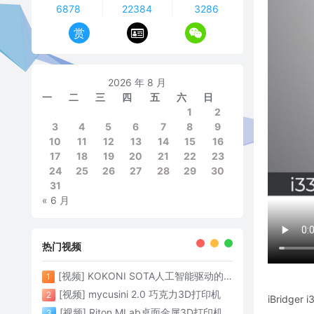
6878
22384
3286
赏
2026 年 8 月
一
二
三
四
五
六
日
1
2
3
4
5
6
7
8
9
10
11
12
13
14
15
16
17
18
19
20
21
22
23
24
25
26
27
28
29
30
31
« 6 月
热门视频
[视频] KOKONI SOTA人工智能驱动的3D打印革命 倒立打印600mm/s
1
[视频] mycusini 2.0 巧克力3D打印机
2
iBrid
[视频] Riton MLab桌面金属3D打印机：体积小性能强大
3