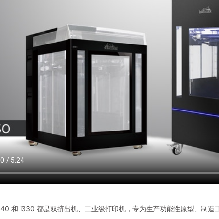
ger i340 和 i330 都是双挤出机、工业级打印机，专为生产功能性原型