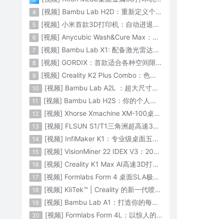
[视频] Bambu Lab H2D：重新定义个人智造
4
[视频] 小米首款3D打印机：自动进退料、AI云切片、人脸拍照建模 3D玩家兴趣首选
5
[视频] Anycubic Wash&Cure Max：清洗+后固化二合一设备
6
[视频] Bambu Lab X1: 配备激光雷达和人工智能的CoreXY彩色3D打印机
7
[视频] GORDIX：首款适合各种空间限制的3合1便携式数控机床
8
[视频] Creality K2 Plus Combo：色彩与尺寸的史诗级飞跃
9
[视频] Bambu Lab A2L ：超大尺寸家用打印机 告别拆件 轻松一体成型
10
[视频] Bambu Lab H2S：你的个人智造中心
11
[视频] Xhorse Xmachine XM-100桌面级五轴CNC机床：卓越的精度和效率
12
[视频] FLSUN S1/T1三角洲超高速3D打印机 打印速度1200mm/s
13
[视频] InfiMaker K1：专业级桌面五轴数控机床
14
[视频] VisionMiner 22 IDEX V3：2024年最佳工程材料3D打印机
15
[视频] Creality K1 Max AI高速3D打印机：600mm/s打印速度 史诗般的飞跃
16
[视频] Formlabs Form 4 桌面SLA极速3D打印机 工业级打印质量
17
[视频] KliTek™ | Creality 的新一代喷嘴更换系统
18
[视频] Bambu Lab A1：打造你的每一份热爱
19
[视频] Formlabs Form 4L：以惊人的速度获得工业级部件
20