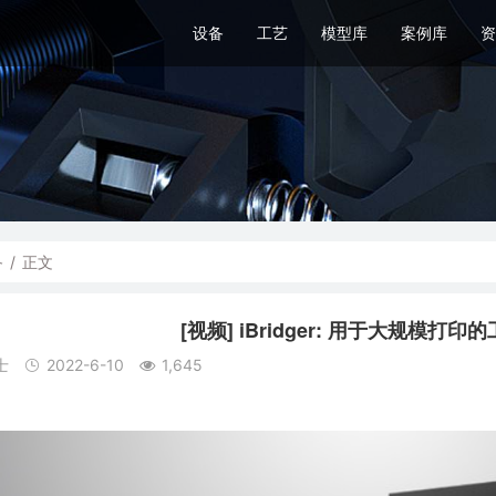
设备
工艺
模型库
案例库
资
备
/
正文
[视频] iBridger: 用于大规模打印
士
2022-6-10
1,645