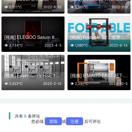
2,011℃
2022-6-10
5,561℃
2022-9-9
[视频] ELEGOO Saturn 8K 10英寸单色LCD 光固化3D打印机
[视频] Foldable S2：世界上第一台可折叠3D打印机
3,734℃
2023-4-3
1,580℃
2022-6-13
[视频] Essentium’s HSE 180•S 高速3D打印机系列介绍
[视频] IEMAI3D FAST-JET-780大尺寸颗粒3D打印机 打印温度高达300℃
3,923℃
2023-2-10
2,091℃
2023-10-5
共有
0
条评论
您必须
登陆
或
注册
后可评论