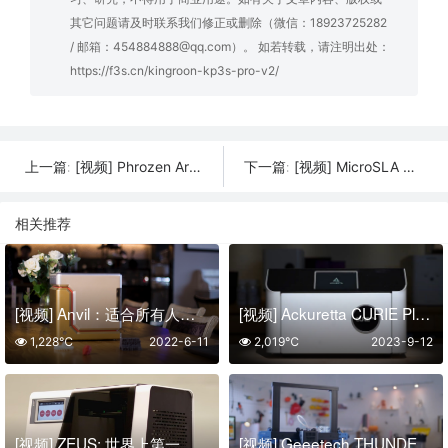
其它问题请及时联系我们修正或删除（微信：18923725282
/ 邮箱：454884888@qq.com）。 如若转载，请注明出处：
https://f3s.cn/kingroon-kp3s-pro-v2/
[视频] Phrozen Arco FDM 3D打印机：打印更大、更快、更多颜色
[视频] MicroSLA Titan3和Micro UV DLP超高分辨率3D打印机
上一篇:
下一篇:
相关推荐
[视频] Anvil：适合所有人的真正用户友好型3D打印机
[视频] Ackuretta CURIE Plus：适用于牙科3D打印的终极UV固化站
1,228℃
2022-6-11
2,019℃
2023-9-12
[视频] ZEUS: 世界上第一台3D扫描、打印、复印和传真一体机
[视频] Geeetech THUNDER：300mm/s高速 3D 打印机