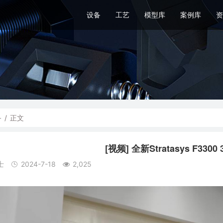
设备
工艺
模型库
案例库
资
备
/
正文
[视频] 全新Stratasys F33
士
2024-7-18
2,025