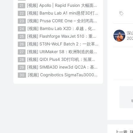
[视频] Apollo | Rapid Fusion 大幅面颗粒3D打印系统
21
[视频] Bambu Lab A1 mini悬臂3D打印机：让多色打印成为标配
22
[视频] Prusa CORE One – 全封闭高速CoreXY 3D打印机配备主动腔体温度控制
23
[视频] Bambu Lab X2D：卓越，化繁为简！
24
深
[视频] Flashforge WaxJet 510：重新定义精度 专为K金珠宝铸造而生
25
20
[视频] STōN-WoLF Batch 2：一款革命性的“飞行龙门架”3D打印机
26
[视频] UltiMaker S8：欧洲制造的最快的桌面双材料专业3D打印机
27
[视频] QIDI Plus4 3D打印机：拓展您的想象力
28
[视频] SIMBA3D inew3d QC2A：基于AI建模的桌面全彩色3D打印机
29
[视频] Cognibotics SigmaTau3000 轻型机器人：智能制造的未来
30
[
上一篇: