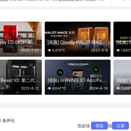
[视频] Creality LD-002H 单色LCD光固化3D打印机
[视频] Creality HALOT-MAGE | 170mm/h 超高速 10.3寸8K LCD树脂3D打印机
2023-1-27
4,615℃
2023-4-9
1,93
[视频] The Beast V2: 第二代大幅面 3D打印机
[视频] SHINING 3D AccuFab-CEL齿科椅旁3D打印系统：更高、更快、更简单
2022-6-12
4,041℃
2024-4-19
2,48
0
条评论
您必须
登陆
或
注册