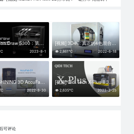
[视频] San Draw S300：第一台能搭配水溶性支撐材料的FAM硅胶3D打印机
[视频] 3D4C: 真正的4色混合3D打印机(CMYK )
0℃
2023-8-1
2,861℃
2022-6-18
[视频] SHINING 3D AccuFab-D1 牙科 DLP 3D打印机
[视频] Qidi Tech X-Plus II 3D打印机：两套全新升级的第三代挤出机总成
8℃
2022-8-30
2,635℃
2023-2-25
后可评论