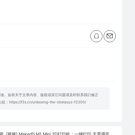
用途。如有关于文章内容、版权或其它问题请及时联系我们修正
明出处：
https://f3s.cn/unboxing-the-stratasys-f3300/
[视频] MakerPi M1 Mini 3D打印机：一键打印 无需调平
篇: