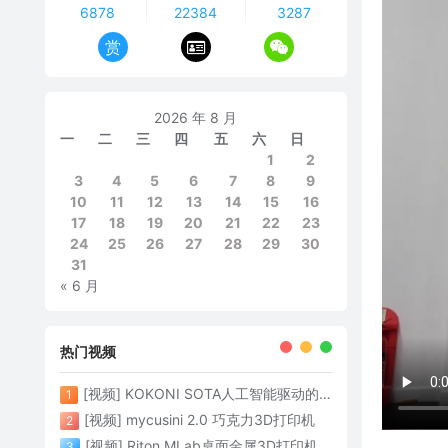
6878
22384
3287
赏
2026 年 8 月
一
二
三
四
五
六
日
1
2
3
4
5
6
7
8
9
10
11
12
13
14
15
16
17
18
19
20
21
22
23
24
25
26
27
28
29
30
31
« 6 月
热门视频
[视频] KOKONI SOTA人工智能驱动的3D打印革命 倒立打印600mm/s
1
[视频] mycusini 2.0 巧克力3D打印机
2
[视频] Riton MLab桌面金属3D打印机：体积小性能强大
3