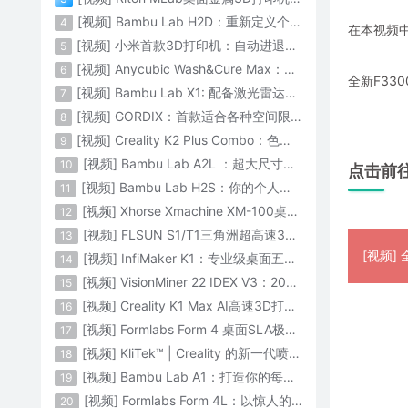
[视频] Bambu Lab H2D：重新定义个人智造
4
在本视频中，
[视频] 小米首款3D打印机：自动进退料、AI云切片、人脸拍照建模 3D玩家兴趣首选
5
[视频] Anycubic Wash&Cure Max：清洗+后固化二合一设备
6
全新F33
[视频] Bambu Lab X1: 配备激光雷达和人工智能的CoreXY彩色3D打印机
7
[视频] GORDIX：首款适合各种空间限制的3合1便携式数控机床
8
[视频] Creality K2 Plus Combo：色彩与尺寸的史诗级飞跃
9
[视频] Bambu Lab A2L ：超大尺寸家用打印机 告别拆件 轻松一体成型
10
点击前
[视频] Bambu Lab H2S：你的个人智造中心
11
[视频] Xhorse Xmachine XM-100桌面级五轴CNC机床：卓越的精度和效率
12
[视频] FLSUN S1/T1三角洲超高速3D打印机 打印速度1200mm/s
13
[视频]
[视频] InfiMaker K1：专业级桌面五轴数控机床
14
[视频] VisionMiner 22 IDEX V3：2024年最佳工程材料3D打印机
15
[视频] Creality K1 Max AI高速3D打印机：600mm/s打印速度 史诗般的飞跃
16
[视频] Formlabs Form 4 桌面SLA极速3D打印机 工业级打印质量
17
[视频] KliTek™ | Creality 的新一代喷嘴更换系统
18
[视频] Bambu Lab A1：打造你的每一份热爱
19
[视频] Formlabs Form 4L：以惊人的速度获得工业级部件
20